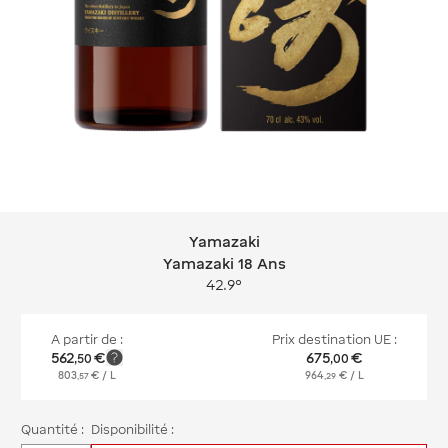
Yamazaki
Yamazaki Yamazaki 18 Ans
Yamazaki 18 Ans
42.9°
A partir de :
Prix destination UE :
562
€
675
€
,
50
,
00
803
€
/ L
964
€
/ L
,
57
,
29
Quantité :
Disponibilité :