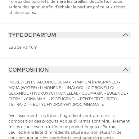
- creux des poignets, derrière les oreilles, décolleté, nuque,
arrière des genoux afin d'exhaler le parfum grâce aux zones
chaleureuses.
TYPE DE PARFUM
Eau de Parfum
COMPOSITION
INGREDIENTS: ALCOHOL DENAT. • PARFUM (FRAGRANCE) •
AQUA (WATER) • LIMONENE • LINALOOL • CITRONELLOL •
GERANIOL • HYDROXYCITRONELLAL • COUMARIN • EUGENOL •
CITRAL • CINNAMAL • ISOEUGENOL • PENTAERYTHRITYL
TETRA-DI-T-BUTYL HYDROXYHYDROCINNAMATE
Avertissement : les listes d'ingrédients entrant dans la
composition des produits Acqua di Parma sont régulièrement
mises à jour. Avant d'utiliser un produit Acqua di Parma,
veuillez lire la liste d'ingrédients située sur son étui afin de
vous assurer que les ingrédients sont adaptés à votre