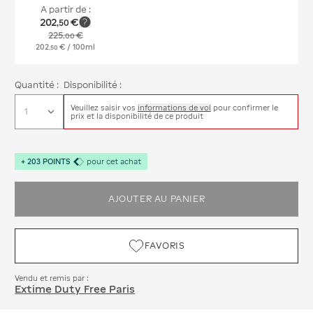
A partir de :
202
€
,
50
225
€
,
00
202
€
/ 100ml
,
50
Quantité :
Disponibilité :
Veuillez saisir vos
informations de vol
pour confirmer le
prix et la disponibilité de ce produit
+
203
POINTS
pour cet achat
AJOUTER AU PANIER
FAVORIS
Vendu et remis par :
Extime Duty Free Paris