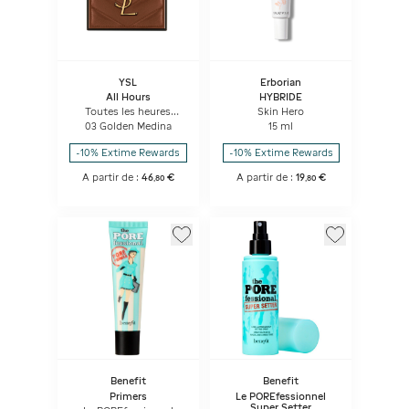
YSL
Erborian
All Hours
HYBRIDE
Toutes les heures
Skin Hero
Hyper Bronze
03 Golden Medina
15 ml
-10% Extime Rewards
-10% Extime Rewards
A partir de :
46
€
A partir de :
19
€
,
80
,
80
Benefit
Benefit
Primers
Le POREfessionnel
Super Setter