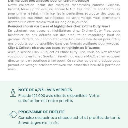
Des marques prestigieuses pour un teint impeccable
Notre collection inclut des marques renommées comme Guerlain,
Benefit, Make up for ever, ou encore M.A.C. Ces produits sont formulés
pour unifier le teint, minimiser les imperfections et ajouter des touches
lumineuses aux zones stratégiques de votre visage, vous permettant
d'obtenir un effet radieux tout au long de la journée.
Pourquoi choisir vos bases et highlighters chez Extime Duty Free ?
En achetant vos bases et highlighters chez Extime Duty Free, vous
bénéficiez de prix détaxés sur des produits de maquillage haut de
gamme. Parfaits pour compléter votre trousse de beauté ou pour offrir,
nos produits sont disponibles dans des formats pratiques pour voyager.
Click & Collect : réservez vos bases et highlighters à l’avance
Avec le service Click & Collect d’Extime Duty Free, vous pouvez réserver
vos produits en ligne : Guerlain, Benefit, ou encore M.A.C, et les récupérer
directement en boutique à l’aéroport. Ce service rapide et pratique vous
permet de voyager sereinement avec vos essentiels beauté à portée de
main.
NOTE DE 4,7/5 - AVIS VÉRIFIÉS
Plus de 125 000 avis clients disponibles. Votre
satisfaction est notre priorité.
PROGRAMME DE FIDÉLITÉ
Cumulez des points à chaque achat et profitez de tarifs
& avantages exclusifs.