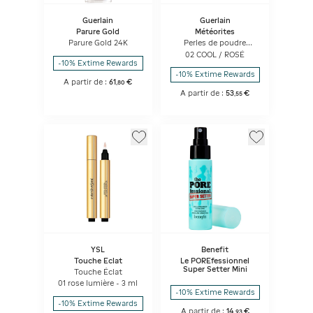
Guerlain
Guerlain
Parure Gold
Météorites
Parure Gold 24K
Perles de poudre
révélatrices de lumière
02 COOL / ROSÉ
-10% Extime Rewards
-10% Extime Rewards
A partir de :
61
€
,
80
A partir de :
53
€
,
55
YSL
Benefit
Touche Eclat
Le POREfessionnel
Super Setter Mini
Touche Éclat
01 rose lumière - 3 ml
-10% Extime Rewards
-10% Extime Rewards
A partir de :
14
€
,
93