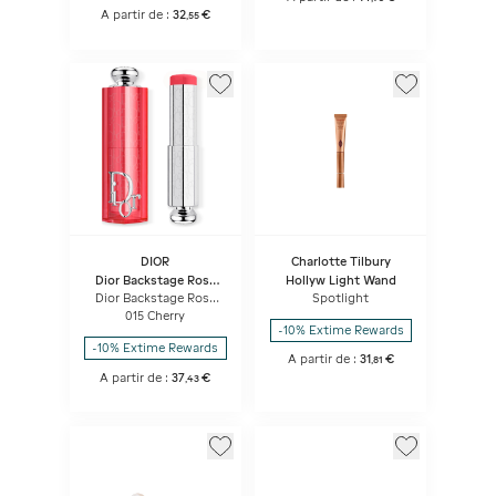
A partir de :
32
€
,
55
DIOR
Charlotte Tilbury
Dior Backstage Rosy
Hollyw Light Wand
Glow Stick
Dior Backstage Rosy
Spotlight
Glow Stick Blush Stick
015 Cherry
éclat Et Couleur
-10% Extime Rewards
Activée Par Le Ph
-10% Extime Rewards
A partir de :
31
€
,
81
A partir de :
37
€
,
43