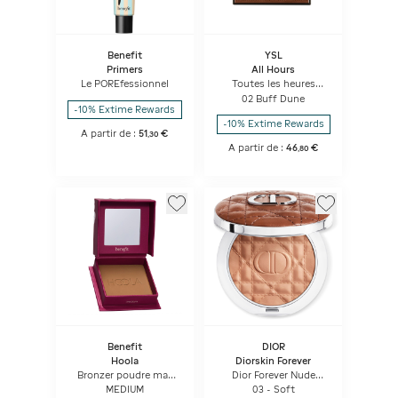
Benefit
YSL
Primers
All Hours
Le POREfessionnel
Toutes les heures
Hyper Bronze
02 Buff Dune
-10% Extime Rewards
-10% Extime Rewards
A partir de :
51
€
,
30
A partir de :
46
€
,
80
Benefit
DIOR
Hoola
Diorskin Forever
Bronzer poudre mat
Dior Forever Nude
iconique
Bronze Poudre
MEDIUM
03 - Soft
Bronzante Fini éclat