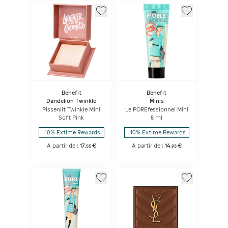
Benefit
Benefit
Dandelion Twinkle
Minis
Pissenlit Twinkle Mini
Le POREfessionnel Mini
Soft Pink
8 ml
-10% Extime Rewards
-10% Extime Rewards
A partir de :
17
€
A partir de :
14
€
,
55
,
93