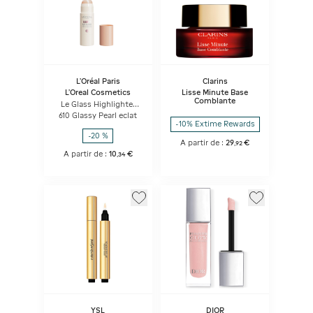
L'Oréal Paris
Clarins
L'Oreal Cosmetics
Lisse Minute Base
Comblante
Le Glass Highlighter
Stick
610 Glassy Pearl eclat
-10% Extime Rewards
-20 %
A partir de :
29
€
,
92
A partir de :
10
€
,
34
YSL
DIOR