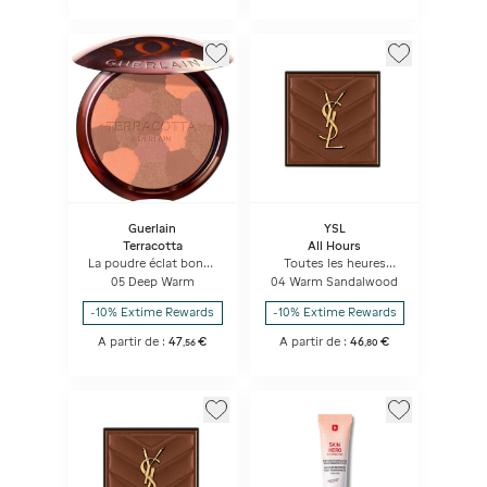
Guerlain
YSL
Terracotta
All Hours
La poudre éclat bonne
Toutes les heures
mine naturelle Light -
Hyper Bronze
05 Deep Warm
04 Warm Sandalwood
96% d'ingrédients
d'origine naturelle
-10% Extime Rewards
-10% Extime Rewards
A partir de :
47
€
A partir de :
46
€
,
56
,
80