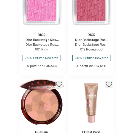
DIOR
DIOR
Dior Backstage Rosy
Dior Backstage Rosy
Glow
Glow
Dior Backstage Rosy
Dior Backstage Rosy
Glow Blush Couleur
Glow Blush Couleur
001 Pink
012 Rosewood
Activée Par Le Ph -
Activée Par Le Ph -
Longue Tenue
Longue Tenue
-10% Extime Rewards
-10% Extime Rewards
A partir de :
34
€
A partir de :
34
€
,
06
,
06
Guerlain
L'Oréal Paris