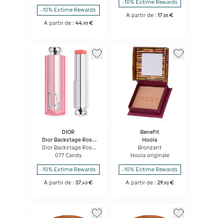
-10% Extime Rewards
d'origine naturelle
-10% Extime Rewards
A partir de :
17
€
,
55
A partir de :
44
€
,
93
DIOR
Benefit
Dior Backstage Rosy
Hoola
Glow Stick
Dior Backstage Rosy
Bronzant
Glow Stick Blush Stick
077 Candy
Hoola originale
éclat Et Couleur
Activée Par Le Ph
-10% Extime Rewards
-10% Extime Rewards
A partir de :
37
€
A partir de :
29
€
,
43
,
92