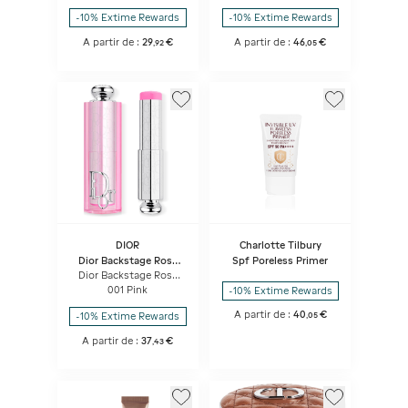
Naturel Ou Mat
-10% Extime Rewards
-10% Extime Rewards
A partir de :
29
€
A partir de :
46
€
,
92
,
05
DIOR
Charlotte Tilbury
Dior Backstage Rosy
Spf Poreless Primer
Glow Stick
Dior Backstage Rosy
Glow Stick Blush Stick
001 Pink
-10% Extime Rewards
éclat Et Couleur
Activée Par Le Ph
A partir de :
40
€
-10% Extime Rewards
,
05
A partir de :
37
€
,
43