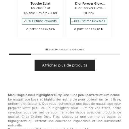
Touche Eclat
Dior Forever Glow
Maximizer
Touche Éclat
Dior Forever Glow
Maximizer Highlighter
1,5 soie lumière - 3 ml
011 Pink
Liquide Longue Tenue
-10% Extime Rewards
-10% Extime Rewards
A partir de :
32
€
A partir de :
34
€
,
55
,
06
48
SUR
241
PRODUITS AFFICHÉS
Afficher plus de produits
Maquillage base & highlighter Duty Free : une peau parfaite et lumineuse
Le maquillage base et highlighter est la clé pour obtenir un teint lisse,
uniforme et éclatant. Que vous recherchiez une base de maquillage pour
préparer votre peau ou un highlighter pour illuminer vos traits, notre
sélection vous permet de sublimer votre visage avec des produits de
qualité. Chez Extime Duty Free, découvrez une gamme de bases et
highlighters qui offrent une couvrance impeccable et une luminosité
naturelle.