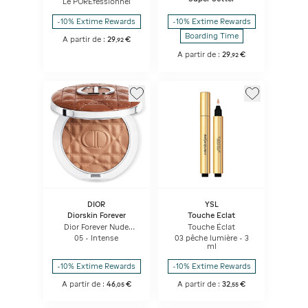
Le POREfessionnel
-10% Extime Rewards
-10% Extime Rewards
Boarding Time
A partir de :
29
€
,
92
A partir de :
29
€
,
92
DIOR
YSL
Diorskin Forever
Touche Eclat
Dior Forever Nude
Touche Éclat
Bronze Poudre
05 - Intense
03 pêche lumière - 3
Bronzante Fini éclat
ml
Naturel Ou Mat
-10% Extime Rewards
-10% Extime Rewards
A partir de :
46
€
A partir de :
32
€
,
05
,
55