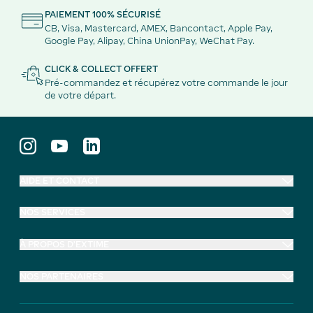
PAIEMENT 100% SÉCURISÉ
CB, Visa, Mastercard, AMEX, Bancontact, Apple Pay,
Google Pay, Alipay, China UnionPay, WeChat Pay.
CLICK & COLLECT OFFERT
Pré-commandez et récupérez votre commande le jour
de votre départ.
AIDE ET CONTACT
NOS SERVICES
À PROPOS D'EXTIME
NOS PARTENAIRES