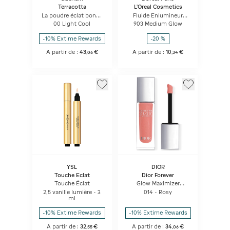
Terracotta
L'Oreal Cosmetics
La poudre éclat bonne
Fluide Enlumineur
mine naturelle Light -
Eclat Lumi Glotion
00 Light Cool
903 Medium Glow
96% d'ingrédients
Eclat Moyen
d'origine naturelle
-10% Extime Rewards
-20 %
A partir de :
43
€
A partir de :
10
€
,
06
,
34
YSL
DIOR
Touche Eclat
Dior Forever
Touche Éclat
Glow Maximizer
Highlighter Liquide
2,5 vanille lumière - 3
014 - Rosy
Longue Tenue
ml
-10% Extime Rewards
-10% Extime Rewards
A partir de :
32
€
A partir de :
34
€
,
55
,
06