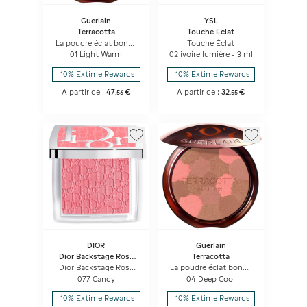
Guerlain
YSL
Terracotta
Touche Eclat
La poudre éclat bonne
Touche Éclat
mine naturelle Light -
01 Light Warm
02 ivoire lumière - 3 ml
96% d'ingrédients
d'origine naturelle
-10% Extime Rewards
-10% Extime Rewards
A partir de :
47
€
A partir de :
32
€
,
56
,
55
DIOR
Guerlain
Dior Backstage Rosy
Terracotta
Glow
Dior Backstage Rosy
La poudre éclat bonne
Glow Blush Couleur
mine naturelle Light -
077 Candy
04 Deep Cool
Activée Par Le Ph -
96% d'ingrédients
Longue Tenue
d'origine naturelle
-10% Extime Rewards
-10% Extime Rewards