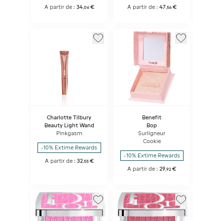
A partir de :
34
€
A partir de :
47
€
,
06
,
56
Charlotte Tilbury
Benefit
Beauty Light Wand
Bop
Pinkgasm
Surligneur
Cookie
-10% Extime Rewards
-10% Extime Rewards
A partir de :
32
€
,
55
A partir de :
29
€
,
92