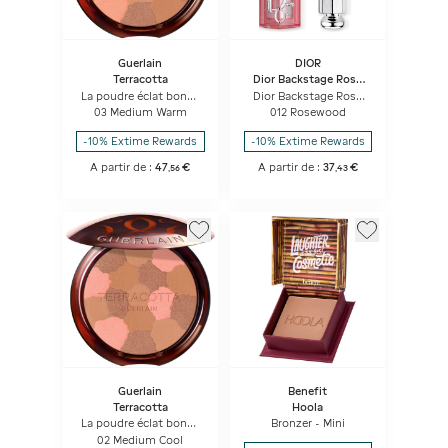
Guerlain
DIOR
Terracotta
Dior Backstage Rosy
Glow Stick
La poudre éclat bonne
Dior Backstage Rosy
mine naturelle Light -
Glow Stick Blush Stick
03 Medium Warm
012 Rosewood
96% d'ingrédients
éclat Et Couleur
d'origine naturelle
Activée Par Le Ph
-10% Extime Rewards
-10% Extime Rewards
A partir de :
47
€
A partir de :
37
€
,
56
,
43
Guerlain
Benefit
Terracotta
Hoola
La poudre éclat bonne
Bronzer - Mini
mine naturelle Light -
02 Medium Cool
96% d'ingrédients