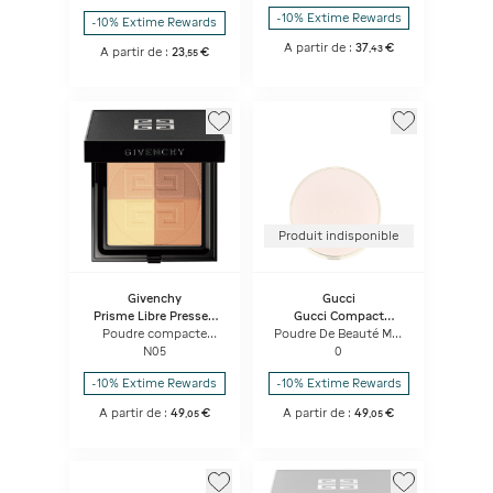
-10% Extime Rewards
-10% Extime Rewards
A partir de :
37
€
,
43
A partir de :
23
€
,
55
Produit indisponible
Givenchy
Gucci
Prisme Libre Pressed
Gucci Compact
Powder
Finishing Powder
Poudre compacte
Poudre De Beauté Mat
fixatrice, floutante et
Naturel
N05
0
matifiante
-10% Extime Rewards
-10% Extime Rewards
A partir de :
49
€
A partir de :
49
€
,
05
,
05