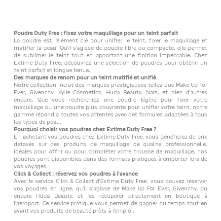
Poudre Duty Free : fixez votre maquillage pour un teint parfait
La poudre est l'élément clé pour unifier le teint, fixer le maquillage et
matifier la peau. Qu'il s'agisse de poudre libre ou compacte, elle permet
de sublimer le teint tout en apportant une finition impeccable. Chez
Extime Duty Free, découvrez une sélection de poudres pour obtenir un
teint parfait et longue tenue.
Des marques de renom pour un teint matifié et unifié
Notre collection inclut des marques prestigieuses telles que Make Up For
Ever, Givenchy, Kylie Cosmetics, Huda Beauty, Nars, et bien d'autres
encore. Que vous recherchiez une poudre légère pour fixer votre
maquillage ou une poudre plus couvrante pour unifier votre teint, notre
gamme répond à toutes vos attentes avec des formules adaptées à tous
les types de peau.
Pourquoi choisir vos poudres chez Extime Duty Free ?
En achetant vos poudres chez Extime Duty Free, vous bénéficiez de prix
détaxés sur des produits de maquillage de qualité professionnelle.
Idéales pour offrir ou pour compléter votre trousse de maquillage, nos
poudres sont disponibles dans des formats pratiques à emporter lors de
vos voyages.
Click & Collect : réservez vos poudres à l’avance
Avec le service Click & Collect d’Extime Duty Free, vous pouvez réserver
vos poudres en ligne, qu'il s'agisse de Make Up For Ever, Givenchy, ou
encore Huda Beauty, et les récupérer directement en boutique à
l’aéroport. Ce service pratique vous permet de gagner du temps tout en
ayant vos produits de beauté prêts à l’emploi.