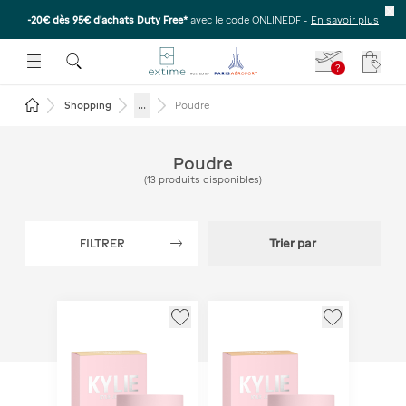
-20€ dès 95€ d’achats Duty Free*
avec le code ONLINEDF -
En savoir plus
E SOUS-MENU
R OUVRIR LE SOUS-MENU
 ESPACE POUR OUVRIR LE SOUS-MENU
?
Votre
Revenir à la page d'accueil
...
Shopping
Poudre
Poudre
(
13
produits disponibles
)
FILTRER
Trier par