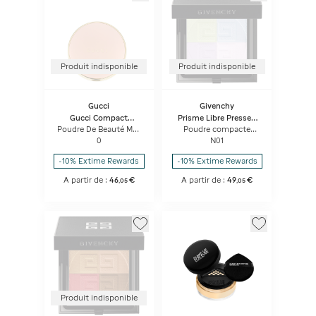
Produit indisponible
Produit indisponible
Gucci
Givenchy
Gucci Compact
Prisme Libre Pressed
Finishing Powder
Powder
Poudre De Beauté Mat
Poudre compacte
Naturel
fixatrice, floutante et
0
N01
matifiante
-10% Extime Rewards
-10% Extime Rewards
A partir de :
46
€
A partir de :
49
€
,
05
,
05
Produit indisponible