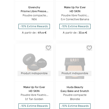
Givenchy
Make Up For Ever
Prisme Libre Pressed
HD SKIN
Powder
Poudre compacte
Poudre libre fixatrice
fixatrice, floutante et
indétectable et
N06
0,4 Corrective Banana
matifiante
matifiante
-10% Extime Rewards
-10% Extime Rewards
A partir de :
49
€
A partir de :
33
€
,
05
,
30
Produit indisponible
Produit indisponible
Make Up For Ever
Huda Beauty
HD SKIN
Easy Bake and Snatch
Poudre libre fixatrice
Poudre compacte
indétectable et
3,1 Tan Golden
Blondie
matifiante
-10% Extime Rewards
-10% Extime Rewards