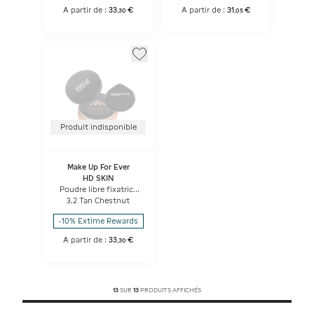
A partir de :
33
€
A partir de :
31
€
,
30
,
05
Produit indisponible
Make Up For Ever
HD SKIN
Poudre libre fixatrice
indétectable et
3,2 Tan Chestnut
matifiante
-10% Extime Rewards
A partir de :
33
€
,
30
13
SUR
13
PRODUITS AFFICHÉS