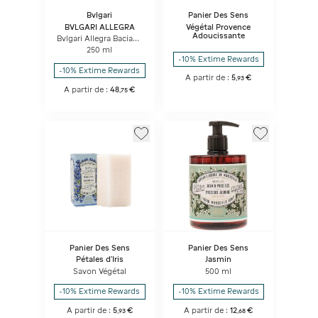
Bvlgari
Panier Des Sens
BVLGARI ALLEGRA
Végétal Provence
Adoucissante
Bvlgari Allegra Baciami
Liquid Soap
250 ml
-10% Extime Rewards
-10% Extime Rewards
A partir de :
5
€
,
93
A partir de :
48
€
,
75
Panier Des Sens
Panier Des Sens
Pétales d'Iris
Jasmin
Savon Végétal
500 ml
-10% Extime Rewards
-10% Extime Rewards
A partir de :
5
€
A partir de :
12
€
,
93
,
68