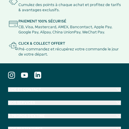
Cumulez des points à chaque achat et profitez de tarifs
& avantages exclusifs.
PAIEMENT 100% SÉCURISÉ
CB, Visa, Mastercard, AMEX, Bancontact, Apple Pay,
Google Pay, Alipay, China UnionPay, WeChat Pay.
CLICK & COLLECT OFFERT
Pré-commandez et récupérez votre commande le jour
de votre départ.
AIDE ET CONTACT
NOS SERVICES
À PROPOS D'EXTIME
NOS PARTENAIRES