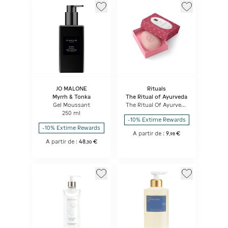
JO MALONE
Rituals
Myrrh & Tonka
The Ritual of Ayurveda
Gel Moussant
The Ritual Of Ayurveda
Shampoo & Body Bar
250 ml
-10% Extime Rewards
-10% Extime Rewards
A partir de :
9
€
,
98
A partir de :
48
€
,
30