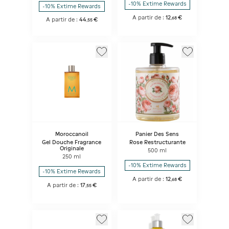
-10% Extime Rewards
-10% Extime Rewards
A partir de :
12
€
,
68
A partir de :
44
€
,
55
Moroccanoil
Panier Des Sens
Gel Douche Fragrance
Rose Restructurante
Originale
500 ml
250 ml
-10% Extime Rewards
-10% Extime Rewards
A partir de :
12
€
,
68
A partir de :
17
€
,
55