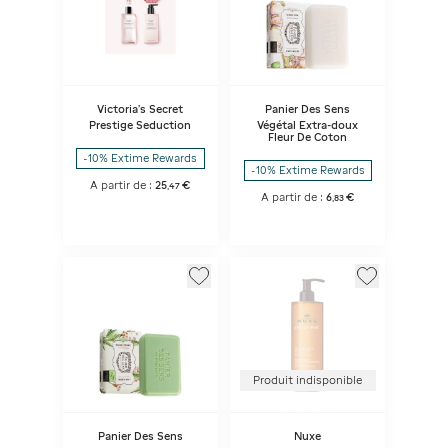
Victoria's Secret
Panier Des Sens
Prestige Seduction
Végétal Extra-doux
Fleur De Coton
-10% Extime Rewards
-10% Extime Rewards
A partir de :
25
€
,
47
A partir de :
6
€
,
83
Produit indisponible
Panier Des Sens
Nuxe