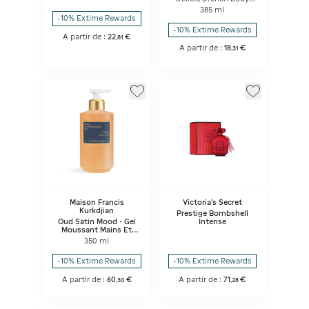
DE THE
Wash
385 ml
-10% Extime Rewards
-10% Extime Rewards
A partir de :
22
€
,
81
A partir de :
18
€
,
31
Maison Francis
Victoria's Secret
Kurkdjian
Prestige Bombshell
Oud Satin Mood - Gel
Intense
Moussant Mains Et
Corps
350 ml
-10% Extime Rewards
-10% Extime Rewards
A partir de :
60
€
A partir de :
71
€
,
30
,
28