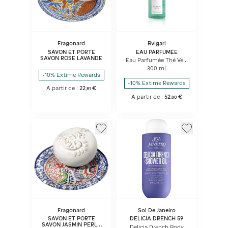
Fragonard
Bvlgari
SAVON ET PORTE
EAU PARFUMÉE
SAVON ROSE LAVANDE
Eau Parfumée Thé Vert
Shower Gel
300 ml
-10% Extime Rewards
-10% Extime Rewards
A partir de :
22
€
,
81
A partir de :
52
€
,
80
Fragonard
Sol De Janeiro
SAVON ET PORTE
DELICIA DRENCH 59
SAVON JASMIN PERLE
Delicia Drench Body