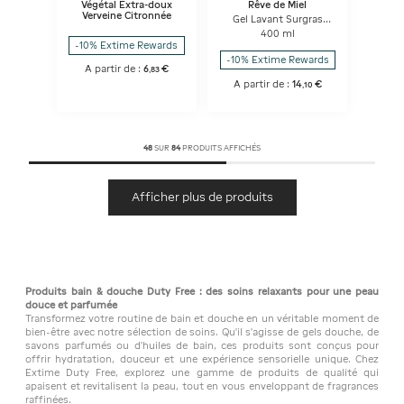
Végétal Extra-doux
Rêve de Miel
Verveine Citronnée
Gel Lavant Surgras
Visage et Corps
400 ml
-10% Extime Rewards
-10% Extime Rewards
A partir de :
6
€
,
83
A partir de :
14
€
,
10
48
SUR
84
PRODUITS AFFICHÉS
Afficher plus de produits
Produits bain & douche Duty Free : des soins relaxants pour une peau
douce et parfumée
Transformez votre routine de bain et douche en un véritable moment de
bien-être avec notre sélection de soins. Qu'il s'agisse de gels douche, de
savons parfumés ou d'huiles de bain, ces produits sont conçus pour
offrir hydratation, douceur et une expérience sensorielle unique. Chez
Extime Duty Free, explorez une gamme de produits de qualité qui
apaisent et revitalisent la peau, tout en vous enveloppant de fragrances
raffinées.