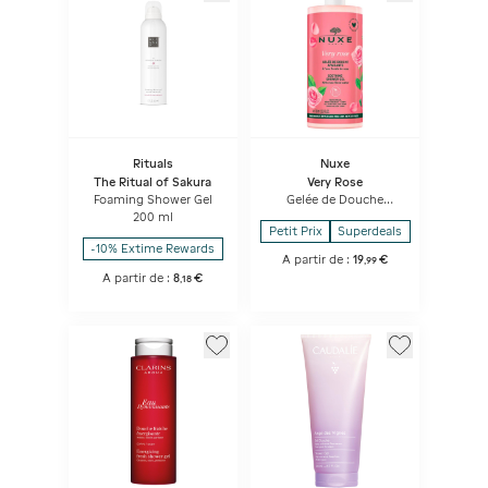
Rituals
Nuxe
The Ritual of Sakura
Very Rose
Foaming Shower Gel
Gelée de Douche
Apaisante
200 ml
Petit Prix
Superdeals
-10% Extime Rewards
A partir de :
19
€
,
99
A partir de :
8
€
,
18