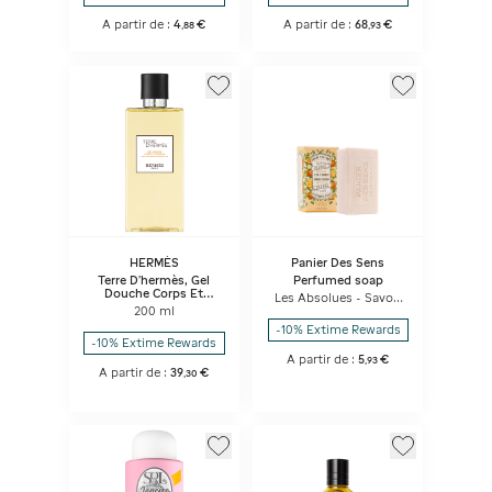
A partir de :
4
€
A partir de :
68
€
,
88
,
93
HERMÈS
Panier Des Sens
Terre D'hermès, Gel
Perfumed soap
Douche Corps Et
Les Absolues - Savon
Cheveux
200 ml
Parfumé 150g - Fleur
D'oranger
-10% Extime Rewards
-10% Extime Rewards
A partir de :
5
€
,
93
A partir de :
39
€
,
30