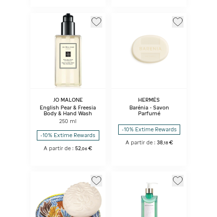
JO MALONE
HERMÈS
English Pear & Freesia
Barénia - Savon
Body & Hand Wash
Parfumé
250 ml
-10% Extime Rewards
-10% Extime Rewards
A partir de :
38
€
,
18
A partir de :
52
€
,
06