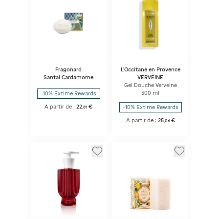
Fragonard
L'Occitane en Provence
Santal Cardamome
VERVEINE
Gel Douche Verveine
500 ml
-10% Extime Rewards
A partir de :
22
€
-10% Extime Rewards
,
81
A partir de :
25
€
,
06