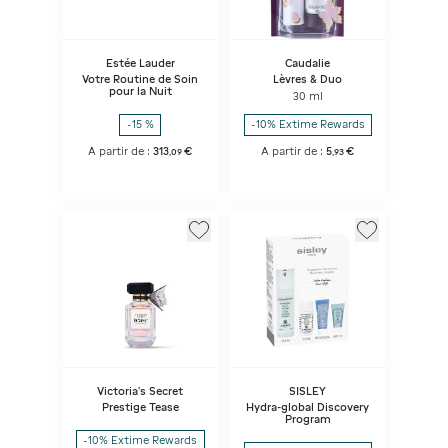
Estée Lauder
Caudalie
Votre Routine de Soin
Lèvres & Duo
pour la Nuit
30 ml
-15 %
-10% Extime Rewards
A partir de :
313
€
A partir de :
5
€
,
09
,
93
Victoria's Secret
SISLEY
Prestige Tease
Hydra-global Discovery
Program
-10% Extime Rewards