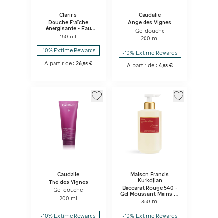
Clarins
Caudalie
Douche Fraîche
Ange des Vignes
énergisante - Eau
Gel douche
Dynamisante
150 ml
200 ml
-10% Extime Rewards
-10% Extime Rewards
A partir de :
26
€
,
55
A partir de :
4
€
,
88
Caudalie
Maison Francis
Kurkdjian
Thé des Vignes
Baccarat Rouge 540 -
Gel douche
Gel Moussant Mains Et
200 ml
Corps
350 ml
-10% Extime Rewards
-10% Extime Rewards