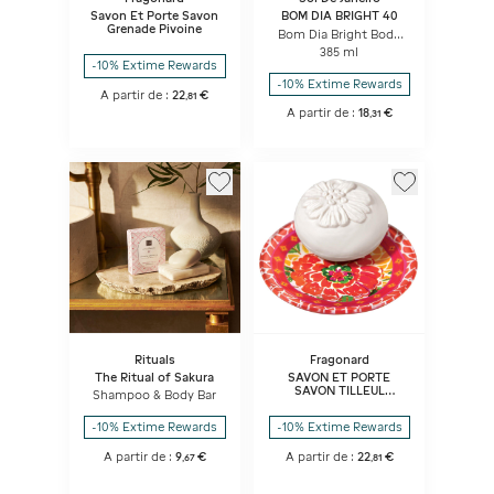
Savon Et Porte Savon
BOM DIA BRIGHT 40
Grenade Pivoine
Bom Dia Bright Body
Wash
385 ml
-10% Extime Rewards
-10% Extime Rewards
A partir de :
22
€
,
81
A partir de :
18
€
,
31
Rituals
Fragonard
The Ritual of Sakura
SAVON ET PORTE
SAVON TILLEUL
Shampoo & Body Bar
CEDRAT
-10% Extime Rewards
-10% Extime Rewards
A partir de :
9
€
A partir de :
22
€
,
67
,
81