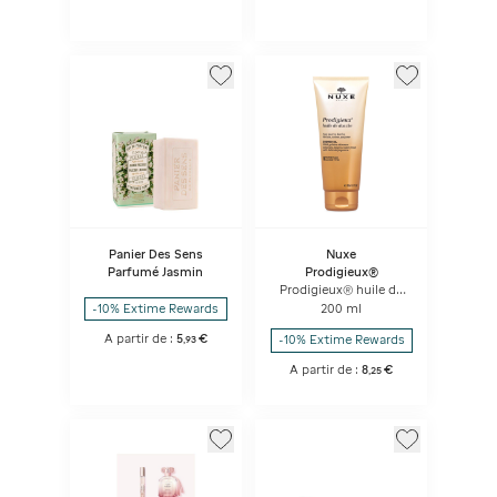
Panier Des Sens
Nuxe
Parfumé Jasmin
Prodigieux®
Prodigieux® huile de
douche
200 ml
-10% Extime Rewards
A partir de :
5
€
-10% Extime Rewards
,
93
A partir de :
8
€
,
25