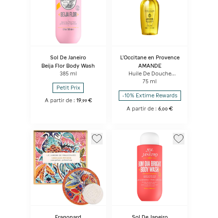
Sol De Janeiro
L'Occitane en Provence
Beija Flor Body Wash
AMANDE
385 ml
Huile De Douche
Amande
75 ml
Petit Prix
-10% Extime Rewards
A partir de :
19
€
,
99
A partir de :
6
€
,
00
Fragonard
Sol De Janeiro