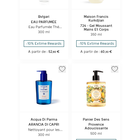
Bvlgari
Maison Francis
Kurkdjian
EAU PARFUMÉE
724 - Gel Moussant
Eau Parfumée Thé
Mains Et Corps
Blanc Shower Gel
300 ml
350 ml
-10% Extime Rewards
-10% Extime Rewards
A partir de :
52
€
A partir de :
60
€
,
80
,
30
Acqua Di Parma
Panier Des Sens
ARANCIA DI CAPRI
Provence
Adoucissante
Nettoyant pour les
mains et les corps
500 ml
300 ml