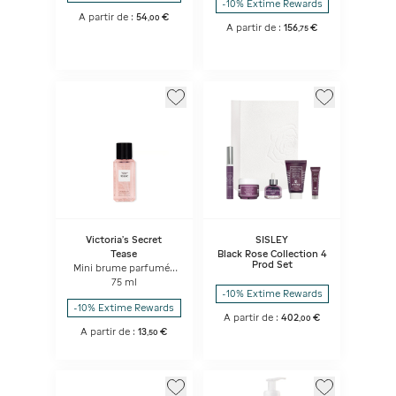
-10% Extime Rewards
A partir de :
54
€
,
00
A partir de :
156
€
,
75
Victoria's Secret
SISLEY
Tease
Black Rose Collection 4
Prod Set
Mini brume parfumée
de Luxe
75 ml
-10% Extime Rewards
-10% Extime Rewards
A partir de :
402
€
,
00
A partir de :
13
€
,
50