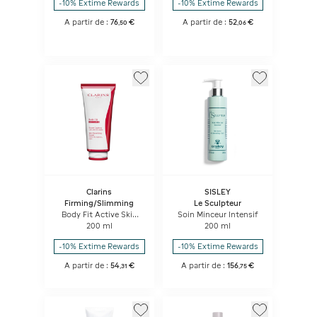
-10% Extime Rewards
-10% Extime Rewards
A partir de :
76
€
A partir de :
52
€
,
50
,
06
Clarins
SISLEY
Firming/Slimming
Le Sculpteur
Body Fit Active Skin
Soin Minceur Intensif
Smoothing Expert
200 ml
200 ml
-10% Extime Rewards
-10% Extime Rewards
A partir de :
54
€
A partir de :
156
€
,
31
,
75