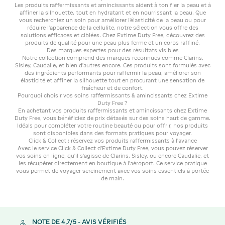
Les produits raffermissants et amincissants aident à tonifier la peau et à
affiner la silhouette, tout en hydratant et en nourrissant la peau. Que
vous recherchiez un soin pour améliorer l’élasticité de la peau ou pour
réduire l’apparence de la cellulite, notre sélection vous offre des
solutions efficaces et ciblées. Chez Extime Duty Free, découvrez des
produits de qualité pour une peau plus ferme et un corps raffiné.
Des marques expertes pour des résultats visibles
Notre collection comprend des marques reconnues comme Clarins,
Sisley, Caudalie, et bien d’autres encore. Ces produits sont formulés avec
des ingrédients performants pour raffermir la peau, améliorer son
élasticité et affiner la silhouette tout en procurant une sensation de
fraîcheur et de confort.
Pourquoi choisir vos soins raffermissants & amincissants chez Extime
Duty Free ?
En achetant vos produits raffermissants et amincissants chez Extime
Duty Free, vous bénéficiez de prix détaxés sur des soins haut de gamme.
Idéals pour compléter votre routine beauté ou pour offrir, nos produits
sont disponibles dans des formats pratiques pour voyager.
Click & Collect : réservez vos produits raffermissants à l’avance
Avec le service Click & Collect d’Extime Duty Free, vous pouvez réserver
vos soins en ligne, qu'il s'agisse de Clarins, Sisley, ou encore Caudalie, et
les récupérer directement en boutique à l’aéroport. Ce service pratique
vous permet de voyager sereinement avec vos soins essentiels à portée
de main.
NOTE DE 4,7/5 - AVIS VÉRIFIÉS