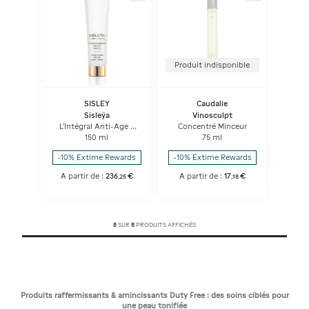
Produit indisponible
SISLEY
Caudalie
Sisleÿa
Vinosculpt
L'Intégral Anti-Age -
Concentré Minceur
Crème Concentrée
150 ml
75 ml
Fermeté Corps
-10% Extime Rewards
-10% Extime Rewards
A partir de :
236
€
A partir de :
17
€
,
25
,
18
8
SUR
8
PRODUITS AFFICHÉS
Produits raffermissants & amincissants Duty Free : des soins ciblés pour
une peau tonifiée