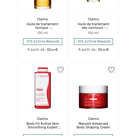
Clarins
Clarins
Huile de traitement
Huile de traitement
tonique -
des contours -
Raffermissante/tonifiante
Contourner/renforcer
100 ml
100 ml
-10% Extime Rewards
-10% Extime Rewards
A partir de :
52
€
A partir de :
52
€
,
06
,
06
Clarins
Clarins
Body Fit Active Skin
Masvelt Advanced
Smoothing Expert
Body Shaping Cream
400ml