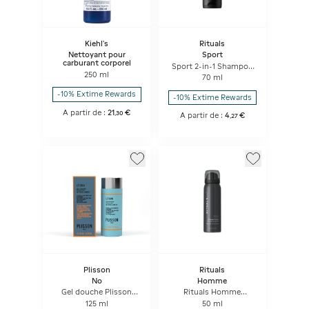
Kiehl's
Rituals
Nettoyant pour
Sport
carburant corporel
Sport 2-in-1 Shampoo
250 ml
& Body Wash
70 ml
-10% Extime Rewards
-10% Extime Rewards
A partir de :
21
€
,
30
A partir de :
4
€
,
27
Plisson
Rituals
No
Homme
Gel douche Plisson
Rituals Homme
corps, cheveux et
Shower Foam
125 ml
50 ml
barbe - flacon