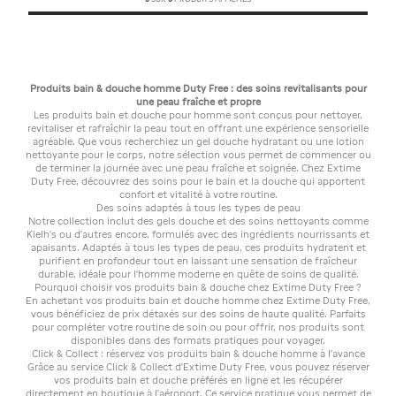
Produits bain & douche homme Duty Free : des soins revitalisants pour
une peau fraîche et propre
Les produits bain et douche pour homme sont conçus pour nettoyer,
revitaliser et rafraîchir la peau tout en offrant une expérience sensorielle
agréable. Que vous recherchiez un gel douche hydratant ou une lotion
nettoyante pour le corps, notre sélection vous permet de commencer ou
de terminer la journée avec une peau fraîche et soignée. Chez Extime
Duty Free, découvrez des soins pour le bain et la douche qui apportent
confort et vitalité à votre routine.
Des soins adaptés à tous les types de peau
Notre collection inclut des gels douche et des soins nettoyants comme
Kielh’s ou d’autres encore, formulés avec des ingrédients nourrissants et
apaisants. Adaptés à tous les types de peau, ces produits hydratent et
purifient en profondeur tout en laissant une sensation de fraîcheur
durable, idéale pour l'homme moderne en quête de soins de qualité.
Pourquoi choisir vos produits bain & douche chez Extime Duty Free ?
En achetant vos produits bain et douche homme chez Extime Duty Free,
vous bénéficiez de prix détaxés sur des soins de haute qualité. Parfaits
pour compléter votre routine de soin ou pour offrir, nos produits sont
disponibles dans des formats pratiques pour voyager.
Click & Collect : réservez vos produits bain & douche homme à l’avance
Grâce au service Click & Collect d’Extime Duty Free, vous pouvez réserver
vos produits bain et douche préférés en ligne et les récupérer
directement en boutique à l’aéroport. Ce service pratique vous permet de