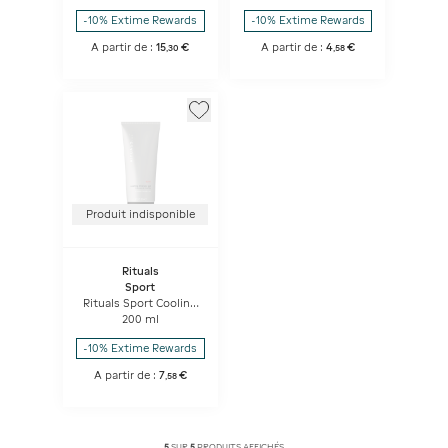
-10% Extime Rewards
-10% Extime Rewards
A partir de :
15
€
A partir de :
4
€
,
30
,
58
Produit indisponible
Rituals
Sport
Rituals Sport Cooling
Shower Gel
200 ml
-10% Extime Rewards
A partir de :
7
€
,
58
5
SUR
5
PRODUITS AFFICHÉS