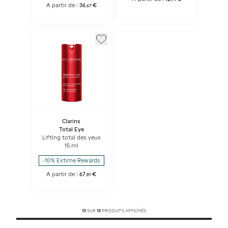
A partir de :
36
€
,
67
Clarins
Total Eye
Lifting total des yeux
15 ml
-10% Extime Rewards
A partir de :
67
€
,
81
13
SUR
13
PRODUITS AFFICHÉS