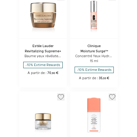
Estée Lauder
Clinique
Revitalizing Supreme+
Moisture Surge™
Baume yeux révélateur
Concentré Yeux Hydro-
de jeunesse
Réimprégnant 96h -
15 ml
Soin des Yeux
-10% Extime Rewards
-10% Extime Rewards
A partir de :
70
€
,
80
A partir de :
35
€
,
55