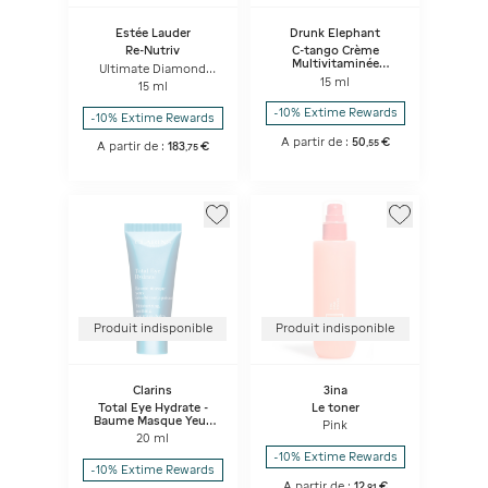
Estée Lauder
Drunk Elephant
Re-Nutriv
C-tango Crème
Multivitaminée
Ultimate Diamond
Contour Des Yeux
Crème Transformation
15 ml
15 ml
Éclat
-10% Extime Rewards
-10% Extime Rewards
A partir de :
50
€
,
55
A partir de :
183
€
,
75
Produit indisponible
Produit indisponible
Clarins
3ina
Total Eye Hydrate -
Le toner
Baume Masque Yeux
Pink
Désaltérant
20 ml
-10% Extime Rewards
-10% Extime Rewards
A partir de :
12
€
,
91