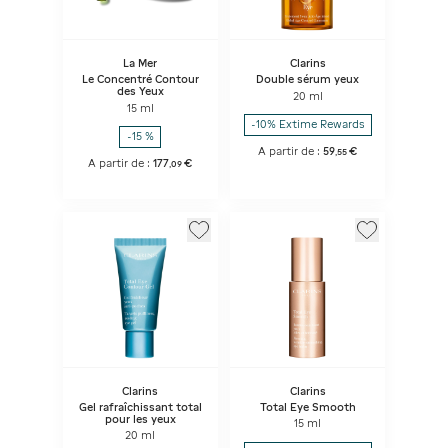
La Mer
Clarins
Le Concentré Contour
Double sérum yeux
des Yeux
20 ml
15 ml
-10% Extime Rewards
-15 %
A partir de :
59
€
,
55
A partir de :
177
€
,
09
Clarins
Clarins
Gel rafraîchissant total
Total Eye Smooth
pour les yeux
15 ml
20 ml