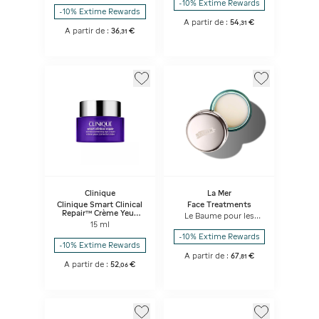
-10% Extime Rewards
-10% Extime Rewards
A partir de :
54
€
,
31
A partir de :
36
€
,
31
Clinique
La Mer
Clinique Smart Clinical
Face Treatments
Repair™ Crème Yeux
Le Baume pour les
Correction Rides - Soin
15 ml
Lèvres
des Yeux Anti-Âge
-10% Extime Rewards
-10% Extime Rewards
A partir de :
67
€
,
81
A partir de :
52
€
,
06