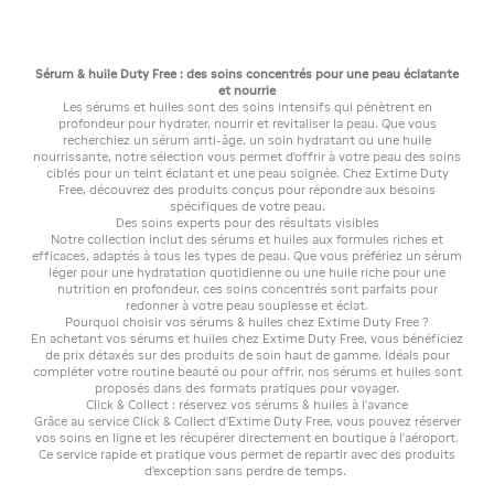
Sérum & huile Duty Free : des soins concentrés pour une peau éclatante
et nourrie
Les sérums et huiles sont des soins intensifs qui pénètrent en
profondeur pour hydrater, nourrir et revitaliser la peau. Que vous
recherchiez un sérum anti-âge, un soin hydratant ou une huile
nourrissante, notre sélection vous permet d'offrir à votre peau des soins
ciblés pour un teint éclatant et une peau soignée. Chez Extime Duty
Free, découvrez des produits conçus pour répondre aux besoins
spécifiques de votre peau.
Des soins experts pour des résultats visibles
Notre collection inclut des sérums et huiles aux formules riches et
efficaces, adaptés à tous les types de peau. Que vous préfériez un sérum
léger pour une hydratation quotidienne ou une huile riche pour une
nutrition en profondeur, ces soins concentrés sont parfaits pour
redonner à votre peau souplesse et éclat.
Pourquoi choisir vos sérums & huiles chez Extime Duty Free ?
En achetant vos sérums et huiles chez Extime Duty Free, vous bénéficiez
de prix détaxés sur des produits de soin haut de gamme. Idéals pour
compléter votre routine beauté ou pour offrir, nos sérums et huiles sont
proposés dans des formats pratiques pour voyager.
Click & Collect : réservez vos sérums & huiles à l’avance
Grâce au service Click & Collect d’Extime Duty Free, vous pouvez réserver
vos soins en ligne et les récupérer directement en boutique à l’aéroport.
Ce service rapide et pratique vous permet de repartir avec des produits
d’exception sans perdre de temps.