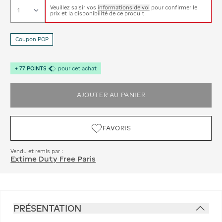
Veuillez saisir vos
informations de vol
pour confirmer le
prix et la disponibilité de ce produit
Coupon POP
+
77
POINTS
pour cet achat
AJOUTER AU PANIER
FAVORIS
Vendu et remis par :
Extime Duty Free Paris
PRÉSENTATION