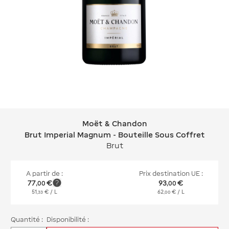
Moët & Chandon
Moët & Chandon Brut Imperial Magnu
Brut Imperial Magnum - Bouteille Sous Coffret
Brut
A partir de :
Prix destination UE :
77
€
93
€
,
00
,
00
51
€
/ L
62
€
/ L
,
33
,
00
Quantité :
Disponibilité :