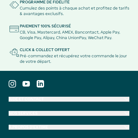
PROGRAMME DE FIDÉLITÉ
Cumulez des points à chaque achat et profitez de tarifs
& avantages exclusifs.
PAIEMENT 100% SÉCURISÉ
CB, Visa, Mastercard, AMEX, Bancontact, Apple Pay,
Google Pay, Alipay, China UnionPay, WeChat Pay.
CLICK & COLLECT OFFERT
Pré-commandez et récupérez votre commande le jour
de votre départ.
AIDE ET CONTACT
NOS SERVICES
À PROPOS D'EXTIME