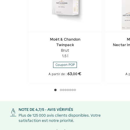
Moët & Chandon
M
Twinpack
Nectar Im
Brut
1.5 l
Coupon POP
63
€
,
00
A partir de :
A p
NOTE DE 4,7/5 - AVIS VÉRIFIÉS
Plus de 125 000 avis clients disponibles. Votre
satisfaction est notre priorité.