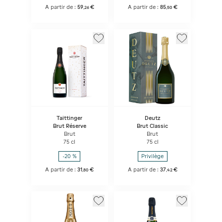
A partir de :
59
€
A partir de :
85
€
,
26
,
50
Taittinger
Deutz
Brut Réserve
Brut Classic
Brut
Brut
75 cl
75 cl
-20 %
Privilège
A partir de :
31
€
A partir de :
37
€
,
80
,
42