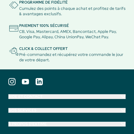
PROGRAMME DE FIDÉLITÉ
Cumulez des points à chaque achat et profitez de tarifs
& avantages exclusifs.
PAIEMENT 100% SÉCURISÉ
CB, Visa, Mastercard, AMEX, Bancontact, Apple Pay,
Google Pay, Alipay, China UnionPay, WeChat Pay.
CLICK & COLLECT OFFERT
Pré-commandez et récupérez votre commande le jour
de votre départ.
AIDE ET CONTACT
NOS SERVICES
À PROPOS D'EXTIME