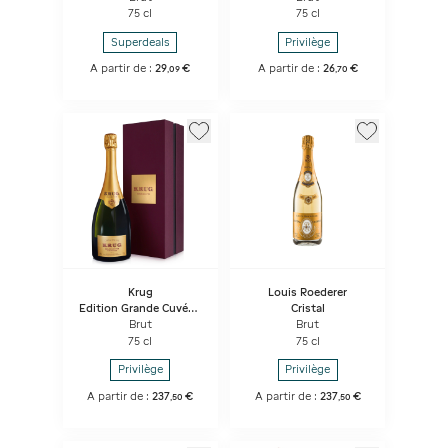
75 cl
75 cl
Superdeals
Privilège
A partir de :
29
€
A partir de :
26
€
,
09
,
70
Krug
Louis Roederer
Edition Grande Cuvée -
Cristal
Bouteille Sous Coffret
Brut
Brut
75 cl
75 cl
Privilège
Privilège
A partir de :
237
€
A partir de :
237
€
,
50
,
50