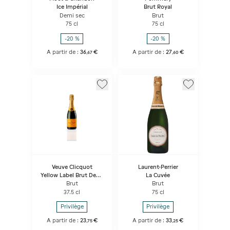
Ice Impérial
Brut Royal
Demi sec
Brut
75 cl
75 cl
-20 %
-20 %
A partir de :
36
€
A partir de :
27
€
,
67
,
60
Veuve Clicquot
Laurent-Perrier
Yellow Label Brut Demi
La Cuvée
Bouteille
Brut
Brut
37.5 cl
75 cl
Privilège
Privilège
A partir de :
23
€
A partir de :
33
€
,
75
,
25