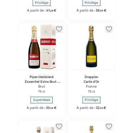
Privilège
Privilège
A partir de :
41
€
A partir de :
58
€
,
25
,
34
Piper-Heidsieck
Drappier
Essentiel Extra Brut -
Carte d'Or
Sous coffret
Brut
France
75 cl
75 cl
Superdeals
Privilège
A partir de :
33
€
A partir de :
32
€
,
34
,
92