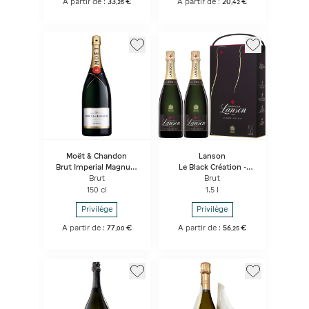
A partir de :
33
€
A partir de :
20
€
,
25
,
42
Moët & Chandon
Lanson
Brut Imperial Magnum
Le Black Création -
- Bouteille Sous
Coffret Duo 2
Brut
Brut
Coffret
bouteilles
150 cl
1.5 l
Privilège
Privilège
A partir de :
77
€
A partir de :
56
€
,
00
,
25