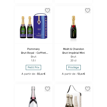
Pommery
Moët & Chandon
Brut Royal - Coffret
Brut Impérial Mini
Duo 2 bouteilles
Brut
Brut
1.5 l
20 cl
Petit Prix
Privilège
A partir de :
55
€
A partir de :
13
€
,
20
,
25