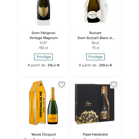
Dom Pérignon
Ruinart
Vintage Magnum
Dom Ruinart Blanc de
Blancs - Étui Seconde
12.5°
Brut
Peau
150 cl
75 cl
Privilège
Privilège
A partir de :
516
€
A partir de :
208
€
,
67
,
34
Veuve Clicquot
Piper-Heidsieck