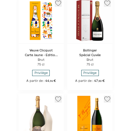
Veuve Clicquot
Bollinger
Carte Jaune - Edition
Spécial Cuvée
Paris - Bouteille Sous
Brut
Brut
coffret
75 cl
75 cl
Privilège
Privilège
A partir de :
44
€
A partir de :
47
€
,
96
,
50