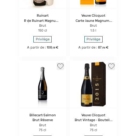
Ruinart
Veuve Clicquot
R de Ruinart Magnum -
Carte Jaune Magnum -
Étui Seconde Peau
Bouteille Sous coffret
Brut
Brut
150 cl
1.5 l
Privilège
Privilège
A partir de :
108
€
A partir de :
87
€
,
18
,
96
Billecart-Salmon
Veuve Clicquot
Brut Réserve
Brut Vintage - Bouteille
Sous coffret
Brut
Brut
75 cl
75 cl