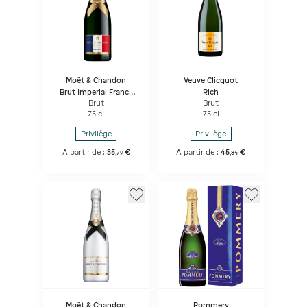
Moët & Chandon
Veuve Clicquot
Brut Imperial France
Rich
Edition Limitee
Brut
Brut
75 cl
75 cl
Privilège
Privilège
A partir de :
35
€
A partir de :
45
€
,
79
,
84
Moët & Chandon
Pommery