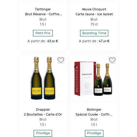
Taittinger
Veuve Clicquot
Brut Réserve - Coffret
Carte Jaune - Ice Jacket
Duo 2 bouteilles
Brut
Brut
1.5 l
75 cl
Petit Prix
Boarding Time
A partir de :
63
€
A partir de :
47
€
,
30
,
69
Drappier
Bollinger
2 Bouteilles - Carte d'Or
Spécial Cuvée - Coffret
Duo 2 bouteilles
Brut
Brut
1.5 l
1.5 l
Privilège
Privilège