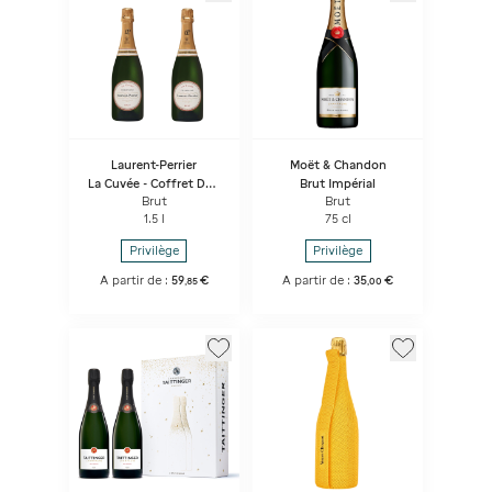
Laurent-Perrier
Moët & Chandon
La Cuvée - Coffret Duo
Brut Impérial
2 bouteilles
Brut
Brut
1.5 l
75 cl
Privilège
Privilège
A partir de :
59
€
A partir de :
35
€
,
85
,
00