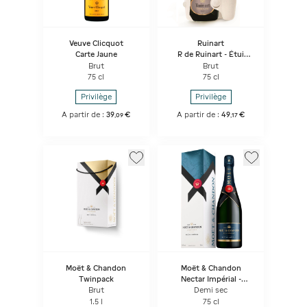
Veuve Clicquot
Ruinart
Carte Jaune
R de Ruinart - Étui
Seconde Peau
Brut
Brut
75 cl
75 cl
Privilège
Privilège
A partir de :
39
€
A partir de :
49
€
,
09
,
17
Moët & Chandon
Moët & Chandon
Twinpack
Nectar Impérial -
Bouteille Sous Coffret
Brut
Demi sec
1.5 l
75 cl