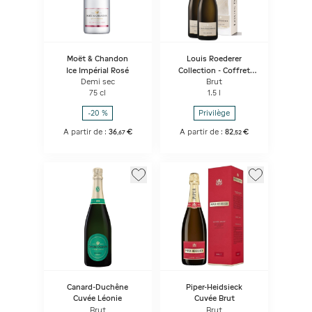
Moët & Chandon
Louis Roederer
Ice Impérial Rosé
Collection - Coffret
Duo 2 bouteilles
Demi sec
Brut
75 cl
1.5 l
-20 %
Privilège
A partir de :
36
€
A partir de :
82
€
,
67
,
52
Canard-Duchêne
Piper-Heidsieck
Cuvée Léonie
Cuvée Brut
Brut
Brut