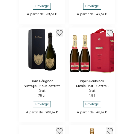
Privilège
Privilège
A partir de :
63
€
A partir de :
42
€
,
00
,
50
Dom Pérignon
Piper-Heidsieck
Vintage - Sous coffret
Cuvée Brut - Coffret
Duo 2 bouteilles
Brut
Brut
75 cl
1.5 l
Privilège
Privilège
A partir de :
208
€
A partir de :
48
€
,
34
,
30