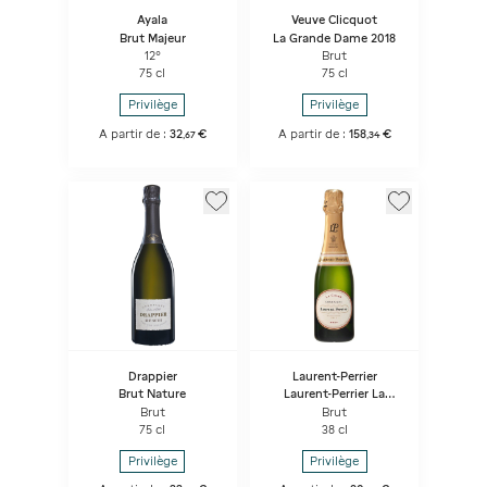
Ayala
Veuve Clicquot
Brut Majeur
La Grande Dame 2018
12°
Brut
75 cl
75 cl
Privilège
Privilège
A partir de :
32
€
A partir de :
158
€
,
67
,
34
Drappier
Laurent-Perrier
Brut Nature
Laurent-Perrier La
Cuvée
Brut
Brut
75 cl
38 cl
Privilège
Privilège