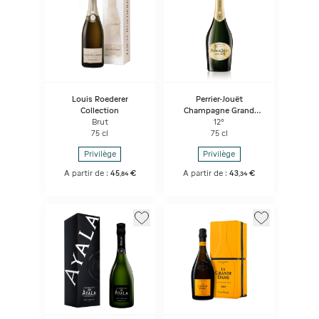
Louis Roederer
Perrier-Jouët
Collection
Champagne Grand
Brut
Brut
12°
75 cl
75 cl
Privilège
Privilège
A partir de :
45
€
A partir de :
43
€
,
84
,
34