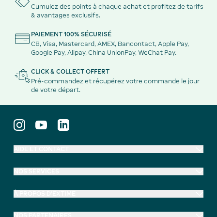
Cumulez des points à chaque achat et profitez de tarifs
& avantages exclusifs.
PAIEMENT 100% SÉCURISÉ
CB, Visa, Mastercard, AMEX, Bancontact, Apple Pay,
Google Pay, Alipay, China UnionPay, WeChat Pay.
CLICK & COLLECT OFFERT
Pré-commandez et récupérez votre commande le jour
de votre départ.
AIDE ET CONTACT
NOS SERVICES
À PROPOS D'EXTIME
NOS PARTENAIRES