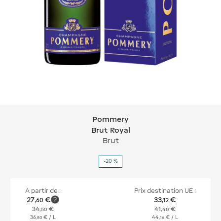
Pommery
Pommery Brut Royal
Brut Royal
Brut
-20 %
A partir de :
Prix destination UE :
27
€
33
€
,
60
,
12
34
€
41
€
,
50
,
40
36
€
/ L
44
€
/ L
,
80
,
16