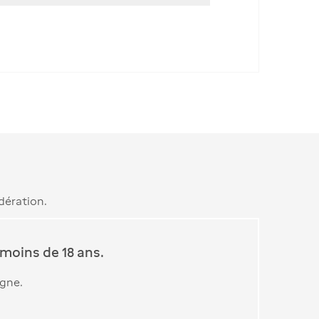
dération.
moins de 18 ans.
igne.