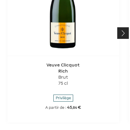
Veuve Clicquot
Rich
Brut
75 cl
Privilège
45
€
A partir de :
,
84