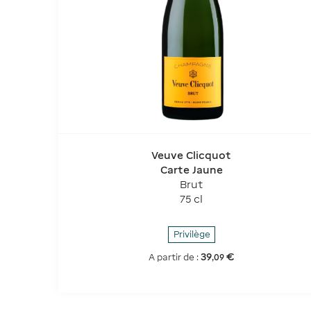
Veuve Clicquot
Carte Jaune
Brut
75 cl
Privilège
39
€
A partir de :
,
09