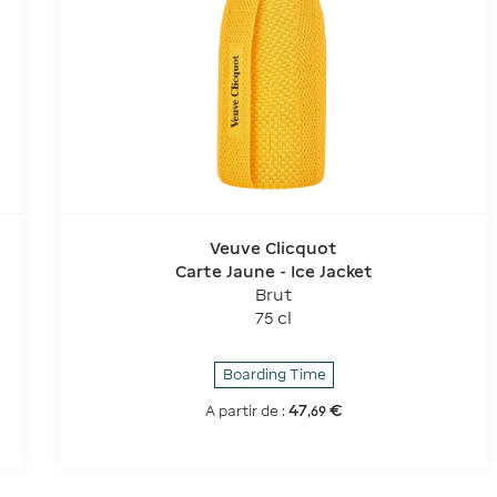
Veuve Clicquot
Carte Jaune - Ice Jacket
Brut
75 cl
Boarding Time
47
€
A partir de :
,
69