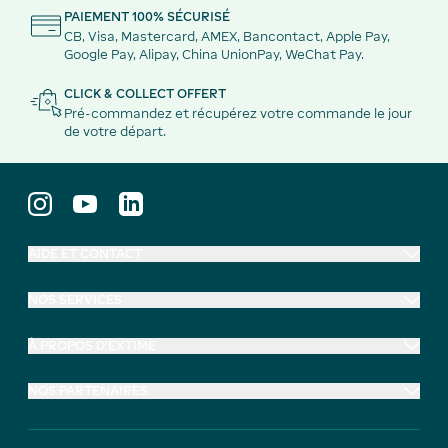
PAIEMENT 100% SÉCURISÉ
CB, Visa, Mastercard, AMEX, Bancontact, Apple Pay,
Google Pay, Alipay, China UnionPay, WeChat Pay.
CLICK & COLLECT OFFERT
Pré-commandez et récupérez votre commande le jour
de votre départ.
AIDE ET CONTACT
NOS SERVICES
À PROPOS D'EXTIME
NOS PARTENAIRES