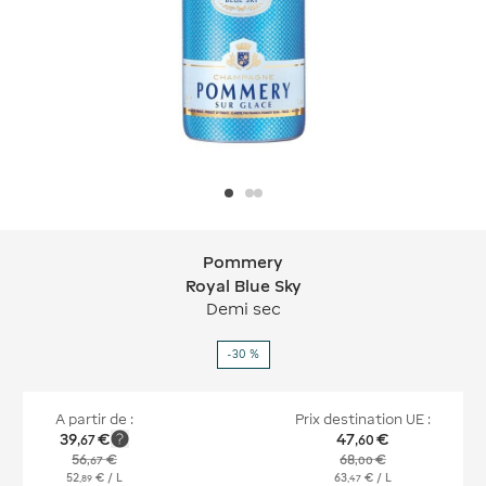
Pommery
Pommery Royal Blue Sky
Royal Blue Sky
Demi sec
-30 %
A partir de :
Prix destination UE :
39
€
47
€
,
67
,
60
56
€
68
€
,
67
,
00
52
€
/ L
63
€
/ L
,
89
,
47