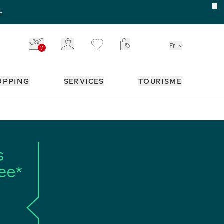
s
Fr
?
Votre panier ne comporte 
 SUR ESPACE POUR OUVRIR LE SOUS-MENU
, APPUYEZ SUR ESPACE POUR OUVRIR LE SO
, APPUYEZ SUR ESPACE PO
, APPUYE
OPPING
SERVICES
TOURISME
-MENU
OUS-MENU
 OUVRIR LE SOUS-MENU
UR OUVRIR LE SOUS-MENU
, APPUYEZ SUR ESPACE POUR OUVRIR LE SOUS-MENU
CES
E VOITURE
 FRÉQUENTES
MARQUES
DÉCOUVREZ TOUTES NOS OFFRES
FAITES VOTRE SHOPPING
-MENU
-MENU
-MENU
OUS-MENU
OUS-MENU
OUS-MENU
OUS-MENU
OUS-MENU
OUS-MENU
IR LE SOUS-MENU
R ESPACE POUR OUVRIR LE SOUS-MENU
R ESPACE POUR OUVRIR LE SOUS-MENU
R ESPACE POUR OUVRIR LE SOUS-MENU
PPUYEZ SUR ESPACE POUR OUVRIR LE SOUS-MENU
, APPUYEZ SUR ESPACE POUR OUVRIR LE S
, APPUYEZ SUR ESPACE POUR OUVRIR LE S
, APPUYEZ SUR ESPACE POUR OUVRIR LE S
ESSOIRES
ARIS
US LES HÔTELS DANS LE MONDE
PAR UNIVERS
PAR UNIVERS
CIRCUITS EN PLUSIEURS JOURS
s une nouvelle page
ers une nouvelle page
ien vers une nouvelle page
, lien vers une nouvelle page
, lien vers une nouvelle page
, lien vers une nouvelle page
, lien vers une nouvelle
 tous les hôtels
Vêtements et Chaussures
Univers Beauté
Circuits 2 jours
ers une nouvelle page
ien vers une nouvelle page
lien vers une nouvelle page
, lien vers une nouvelle page
, lien vers une nouvelle page
, lien vers une nouvelle p
Sacs et Accessoires
Univers Beauté Premium
Circuits 3 jours
 page
 page
une nouvelle page
 une nouvelle page
, lien vers une nouvelle page
Univers Mode
y Free
s une nouvelle page
en vers une nouvelle page
, lien vers une nouvelle page
Univers Cave