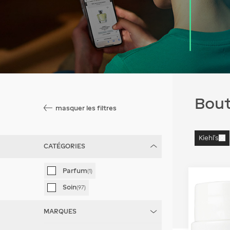
, lien vers une nouvelle page
, lien vers une nouvelle page
, lien vers une nouvelle page
, lien vers une nouvelle page
, lien vers une nouvelle page
, lien vers une nouvelle p
, lien vers une
, lien vers 
, lien ver
Parkings terminaux 2E & 2F CDG
Parkings Orly 4
Format voyage
Voir tout
Yves Saint Laurent
Moulin Rouge
Soin cheveux
Hermès
Châteaux de la Loir
Code promo parki
Code promo parki
Voir tout
, lien vers une nouvelle page
, lien vers une nouvelle page
, lien vers une nouvelle page
, lien ve
, lien 
, l
, l
, l
Parkings terminal 2G CDG
Coffrets & cadeaux
Toutes les visites de Paris
Coffrets & cadeaux
Tiffany & Co.
Bruges (Belgique)
Tarifs sur place
Tarifs sur place
, lien vers une nouvelle page
, lien vers une nouvelle page
, lien vers une nouv
, li
, li
, li
Parkings terminal 3 CDG
Voir tout
Voir tout
Shopping Outlet
Abonnements
Abonnements
Toutes les excursio
Bout
masquer les filtres
Kiehl's
CATÉGORIES
Parfum
(1)
Soin
(97)
MARQUES