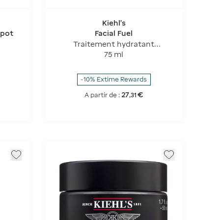
Kiehl's
Spot
Facial Fuel
Traitement hydratant
énergisant pour hommes 2.5
75 ml
Oz
-10% Extime Rewards
27
€
A partir de :
,
31