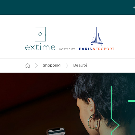
Shopping
Beauté
Revenir à la page d'accueil
, APPUYEZ SUR ESPACE POUR OUVRIR LE SOUS-MEN
, APPUYEZ SUR ESPACE POUR OUVRIR LE SOUS-
, APPUYEZ SUR ESPACE POUR OUV
, APPUYEZ SUR ESP
, APPUYEZ SUR E
, APPUYEZ S
, A
, 
VISITES & EXCURSIONS
MODE
BEAUTÉ
CROISIÈRES SEINE
CAVE
AÉROPORT P
ÉPI
LO
, APPUYEZ SUR ESPACE POUR OUVRIR LE SOUS-M
, APPUYEZ SUR ESPACE POUR OUVRIR LE SOUS-M
, APPUYEZ SUR ESPACE POUR OUVRIR LE SOUS-M
, APPUYEZ SUR ESPACE POUR OUVRIR LE SOUS-M
, APPUYEZ SUR ESPACE POUR OUVRIR LE SOUS-M
, APPUYEZ SUR ESPACE POUR OUVRIR LE SOUS-M
, APPUYEZ SUR ESPACE POUR OUVRIR LE SOUS-M
, APPUYEZ SUR ESPACE POUR OUVRIR LE SOUS-M
, APPUYEZ SUR ESPACE POUR OUVRIR LE SOUS-M
, APPUYEZ SUR ESPACE POUR OUVRIR LE SOUS-M
, APPUYEZ SUR ESPACE POUR OUVRIR LE SOUS-M
, APPUYEZ SUR ESPACE POUR OUVRIR LE SOUS-M
, APPUYEZ SUR ESPACE POUR OUVRIR LE SOUS-M
, APPUYEZ SUR ESPACE 
, APPUYEZ SUR E
, APPUYEZ SUR E
, APPUYEZ SUR E
, APPUYEZ SUR
, APPUYEZ SUR
, APPUYEZ SUR
, APPUYEZ SUR
, APPUYEZ SUR
, APPUYEZ SUR
TROUVER MON PARKING
TROUVER MON PARKING
CLICK & COLLECT
PARFUM
CHAMPAGNE
ÉPICERIE SALÉE
SOUVENIRS DE PARIS
ACCESSOIRES DE VOYAGE
BEAUTÉ
LOUNGES PARIS-CDG
VISITES DE PARIS
CROISIÈRES PROMENADE
TOUS LES HÔTELS À PARIS-CDG
SOIN
LUXE
MODE
EXCURSIONS DEP
LES OFFRES PA
LES OFFRES PA
VIN
SPORT
ACCESSOIRES 
LOUNGE PARIS-
, lien vers une nouvelle page
, lien vers une nouvelle page
, lien vers une nouvelle page
, lien vers une nouvelle page
, lien vers une nouvelle page
, lien vers une nouvelle page
, lien vers une nouvelle page
, lien vers une nouvelle page
, lien vers une nouvelle page
, lien vers une nouvelle page
, lien vers une nouvelle page
, lien vers une nouvelle page
, lien vers une nouvelle
, lien vers une n
, lien vers u
, lien vers 
, lien vers 
, lien vers
, lien vers
, lien
, l
Plans et localisation
Plans et localisation
Lacoste
Parfum femme
Brut & millésimé
Foie gras
Paris
Oreillers de voyage
DIOR
Terminal 1
Tour Eiffel
Toutes nos croisières promenade
Réserver son hôtel Paris-CDG
Soin visage
Burberry
Lacoste
Versailles
Comparer et réser
Comparer et réser
Rouge
Tour de France
Adaptateurs
Orly 4
, lien vers une nouvelle page
, lien vers une nouvelle page
, lien vers une nouvelle page
, lien vers une nouvelle page
, lien vers une nouvelle page
, lien vers une nouvelle page
, lien vers une nouvelle page
, lien vers une nouvelle page
, lien vers une nouvelle page
, lien vers une nouvelle page
, lien vers une nouvelle page
, lien vers une nouvelle page
, lien vers une 
, lien vers u
, lien vers u
, lien v
,
,
Parkings terminal 1 CDG
Parkings Orly 1
Longchamp
Parfum homme
Rosé
Charcuterie
Moulin Rouge
Masques de nuit
Guerlain
Terminaux 2B & 2D
Louvre & Musées
Plan des hôtels Paris-CDG
Soin homme
Bvlgari
Longchamp
Giverny & Jardins d
Tous les parkings
Tous les parkings
Blanc
Paris Saint Germai
, lien vers une nouvelle page
, lien vers une nouvelle page
, lien vers une nouvelle page
, lien vers une nouvelle page
, lien vers une nouvelle page
, lien vers une nouvelle page
, lien vers une nouvelle page
, lien vers une nouvelle page
, lien vers une nouvelle p
, lien vers une 
, lien vers un
, lien vers un
, lien vers 
Parkings terminaux 2A & 2B CDG
Parkings Orly 2
Parfum mixte
Blanc de blancs
Épicerie fine
Ladurée
Sacs de voyage
Caudalie
Notre-Dame & Île de la Cité
Corps & bain
Celine
Hermès
Normandie & Déba
Parkings économi
Parkings économi
Rosé
Equipe de France 
Toute
, lien vers une nouvelle page
, lien vers une nouvelle page
, lien vers une nouvelle page
, lien vers une nouvelle page
, lien vers une nouvelle page
, lien vers une nouvelle page
, lien vers une nouvelle p
, lien vers une nouvel
, lien ver
, lien ve
, lie
, 
Parkings terminaux 2C & 2D CDG
Parkings Orly 3
Parfum d'intérieur
Voir tout
Coffrets & cadeaux
Clarins
City Tours & Bus
Solaire
Ferragamo
Mont Saint-Michel
Parkings Premium
Service Valet
Pétillant
Coupe du Monde 2