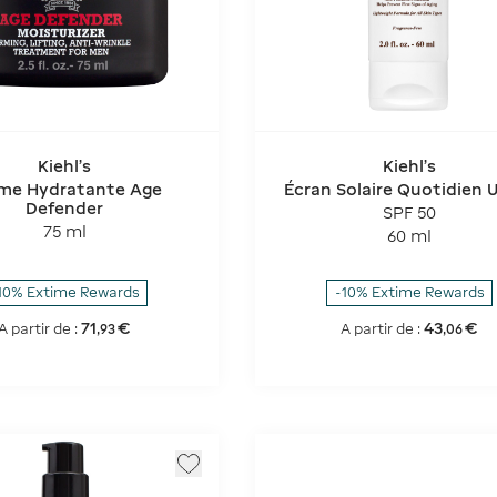
Kiehl's
Kiehl's
me Hydratante Age
Écran Solaire Quotidien U
Defender
léger Uv Defense
SPF 50
75 ml
60 ml
10% Extime Rewards
-10% Extime Rewards
71
€
43
€
A partir de :
A partir de :
,
93
,
06