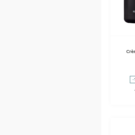
Crè
-