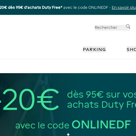
-20€ dès 95€ d’achats Duty Free*
avec le code ONLINEDF -
En savoir plu
Rechercher
, APPUYEZ
PARKING
SH
U
MENU
RIR LE SOUS-MENU
ACE POUR OUVRIR LE SOUS-MENU
SPACE POUR OUVRIR LE SOUS-MENU
UR ESPACE POUR OUVRIR LE SOUS-MENU
PPUYEZ SUR ESPACE POUR OUVRIR LE SOUS-MENU
APPUYEZ SUR ESPACE POUR OUVRIR LE SOUS-MENU
, APPUYEZ SUR ESPACE POUR OUVRIR LE SOUS
, APPUYEZ SUR ESPACE POUR OUVRIR LE S
, APPUYEZ SUR ESPACE POUR
, APPUYEZ SUR ESPACE PO
ARIS-CDG
CERIE
UNGE
BILLETS D'AVION
MEET & GREET
SOUVENIRS
AÉROPORT PARIS-ORLY
HÔTELS
ESSENTIELS DE VOYAGE
DÉCOUVREZ NOS SERVI
LOCATION D
QUESTIONS
ENU
ENU
ENU
ENU
ENU
ENU
ENU
ENU
ENU
ENU
ENU
ENU
ENU
POUR OUVRIR LE SOUS-MENU
SPACE POUR OUVRIR LE SOUS-MENU
SPACE POUR OUVRIR LE SOUS-MENU
SPACE POUR OUVRIR LE SOUS-MENU
 ESPACE POUR OUVRIR LE SOUS-MENU
 ESPACE POUR OUVRIR LE SOUS-MENU
 ESPACE POUR OUVRIR LE SOUS-MENU
 ESPACE POUR OUVRIR LE SOUS-MENU
 ESPACE POUR OUVRIR LE SOUS-MENU
 ESPACE POUR OUVRIR LE SOUS-MENU
, APPUYEZ SUR ESPACE POUR OUVRIR LE SOUS-MENU
, APPUYEZ SUR ESPACE POUR OUVRIR LE SOUS-MENU
, APPUYEZ SUR ESPACE POUR OUVRIR LE SOUS-MENU
, APPUYEZ SUR ESPACE POUR OUVRIR LE SOUS-MENU
, APPUYEZ SUR ESPACE POUR OUVRIR LE SOUS
, APPUYEZ SUR ESPACE POUR OUVRIR LE SOUS
, APPUYEZ SUR ESPACE POUR OUVRIR LE SOUS
, APPUYEZ SUR ESPACE POUR OUVRIR LE S
, APPUYEZ SUR ESPACE POUR OUVRIR LE S
, APPUYEZ SUR ESPACE POUR OUVRIR LE S
, APPUYEZ SUR ESPACE POUR OUVRIR LE S
, APPUYEZ SUR ESPACE POUR OUVRIR LE S
, APPUYEZ SUR ESPACE POUR OUVRIR LE S
, APPUYEZ SUR ESPACE POUR OUVR
, APPUYEZ SU
, APPUYEZ SU
, APPUYEZ SU
, A
UIS PARIS
RKING
RKING
TECHNOLOGIQUES
ORLY
MAQUILLAGE
ÉPICERIE SUCRÉE
CROISIÈRES GASTRONOMIQUES
TOUS LES HÔTELS À PARIS-ORLY
PRÊT-À-PORTER
CAVE
PASS MUSÉES PARIS
STATIONNEMENT SPECIFIQUE
STATIONNEMENT SPECIFIQUE
SPIRITUEUX
PELUCHES
LIVRES
TERMINAL VIP
BEAUTÉ PREMIUM
SACS ET ACC
ÉPICERIE
DISNEYLAND P
TO
 page
ouvelle page
ne nouvelle page
une nouvelle page
une nouvelle page
 une nouvelle page
 une nouvelle page
 vers une nouvelle page
ien vers une nouvelle page
, lien vers une nouvelle page
, lien vers une nouvelle page
, lien vers une nouvelle page
, lien vers une nouvelle page
, lien vers une nouvelle page
, lien vers une nouvelle page
, lien vers une nouvelle page
, lien vers une nouvelle page
, lien vers une nouvelle page
, lien vers une nouvelle page
, lien vers une nouvelle page
, lien vers une nouvelle page
, lien vers une nouvelle page
, lien vers une nouvelle page
, lien vers une nouvelle page
, lien vers une nouvelle page
, lien ver
, lien v
, l
ver un parking
ver un parking
Yeux
Macarons & biscuits
Déjeuners croisières
Réserver son hôtel Paris-Orly
Banana Moon
Moët & Chandon
Pass Musées 2 jours
Véhicule électrique
Véhicule électrique
Whisky
2+1 Offert
Sélection RELAY
Paris-CDG
DIOR
Cabaia
Ladurée
1 jour - 1 parc
Voir
nouvelle page
ne nouvelle page
ne nouvelle page
ers une nouvelle page
 lien vers une nouvelle page
 lien vers une nouvelle page
, lien vers une nouvelle page
, lien vers une nouvelle page
, lien vers une nouvelle page
, lien vers une nouvelle page
, lien vers une nouvelle page
, lien vers une nouvelle page
, lien vers une nouvelle page
, lien vers une nouvelle page
, lien vers une nouvelle page
, lien vers une nouvelle page
, lien vers une nouvelle page
, lien vers une nouvelle page
, lien vers une nouvelle page
, lien v
, l
, 
e Monet
n
Teint
Chocolat
Dîners croisières
Plan des hôtels Paris-Orly
BOSS
Veuve Clicquot
Pass Musées 4 jours
Moto
Moto
Gin, vodka & tequila
La Mer
Inoui Editions
Fauchon
1 jour - 2 parcs
age
nouvelle page
e nouvelle page
e nouvelle page
une nouvelle page
, lien vers une nouvelle page
, lien vers une nouvelle page
, lien vers une nouvelle page
, lien vers une nouvelle page
, lien vers une nouvelle page
, lien vers une nouvelle page
, lien vers une nouvelle page
, lien vers une nouvelle page
, lien vers une nouvelle page
, lien vers une nouvelle page
, lien vers une nouvelle page
, lien vers une nouvelle
, lien vers une nouvelle
, lien vers 
, lien vers
rquement
ques
ques
Foot
Lèvres
Thé & café
Gili's
Ruinart
Pass Musées 6 jours
Personne à mobilité réduite
Personne à mobilité réduite
Cognac & brandies
La Prairie
Izipizi
Lindt
 la beauté en Dut
age
le page
s une nouvelle page
rs une nouvelle page
n vers une nouvelle page
lien vers une nouvelle page
, lien vers une nouvelle page
, lien vers une nouvelle page
, lien vers une nouvelle page
, lien vers une nouvelle page
, lien vers une nouvelle page
, lien vers une nouvelle page
, lien vers une nouvelle page
, lien vers une nouvelle page
, lien ver
, li
026
Ongles
Bonbons & confiseries
Lacoste
Hennessy
Rhum
Byredo
Longchamp
Rougié