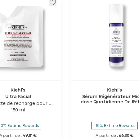
Kiehl's
Kiehl's
Ultra Facial
Sérum Régénérateur Mi
dose Quotidienne De Rét
te de recharge pour la
rème ultra faciale
150 ml
10% Extime Rewards
-10% Extime Rewards
49
€
66
€
A partir de :
A partir de :
,
81
,
30