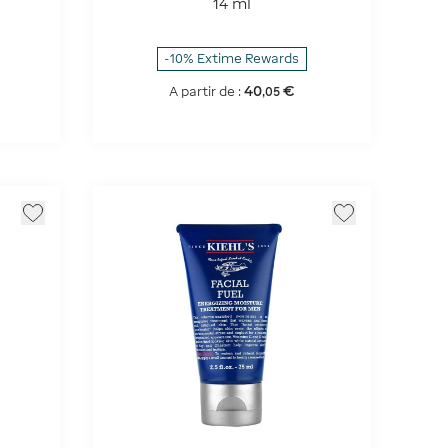
14 ml
-10% Extime Rewards
40
€
A partir de :
,
05