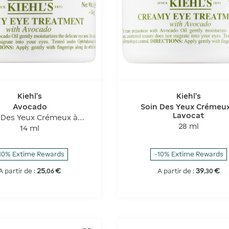
Kiehl's
Kiehl's
Avocado
Soin Des Yeux Crémeux
Lavocat
 Des Yeux Crémeux à
Lavocat
28 ml
14 ml
10% Extime Rewards
-10% Extime Rewards
25
€
39
€
A partir de :
A partir de :
,
06
,
30