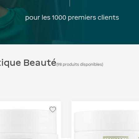
age
 nouvelle page
une nouvelle page
s une nouvelle page
, lien vers une nouvelle page
, lien vers une nouvelle page
, lien vers une nouvelle page
, lien vers une nouvelle page
, lien vers une nouvelle page
, lien vers une nouvelle page
, lien vers une nouvelle page
, lien vers une nouvelle page
, lien vers une n
, lien v
, lien
e
ng
ng
Accessoires
Voir tout
Victoria's Secret
Dom Pérignon
Voir tout
Maison Francis Kurkdjian
New Era
Toblerone
rs une nouvelle page
vers une nouvelle page
ien vers une nouvelle page
ien vers une nouvelle page
ien vers une nouvelle page
, lien vers une nouvelle page
, lien vers une nouvelle page
Coffrets & cadeaux
Sisley
The French Ga
elle page
en vers une nouvelle page
en vers une nouvelle page
en vers une nouvelle page
, lien vers une nouvelle page
, lien vers une nouvelle 
,
Voir tout
Charlotte Tilbury
Vanessa Bruno
, lien vers une nouvelle page
ns depuis Paris
ique Beauté
(
98
produits disponibles
)