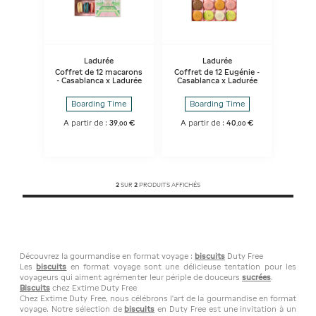
Ladurée
Ladurée
Coffret de 12 macarons
Coffret de 12 Eugénie -
- Casablanca x Ladurée
Casablanca x Ladurée
Boarding Time
Boarding Time
A partir de :
39
€
A partir de :
40
€
,
00
,
00
2
SUR
2
PRODUITS AFFICHÉS
Découvrez la gourmandise en format voyage :
biscuits
Duty Free
Les
biscuits
en format voyage sont une délicieuse tentation pour les
voyageurs qui aiment agrémenter leur périple de douceurs
sucrées
.
Biscuits
chez Extime Duty Free
Chez Extime Duty Free, nous célébrons l'art de la gourmandise en format
voyage. Notre sélection de
biscuits
en Duty Free est une invitation à un