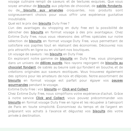
voyage culinaire rempli de saveurs et de textures exquises. Que vous
soyez amateur de
biscuits
aux pépites de chocolat, de
sablés fondants
,
ou de
biscuits aux amandes
croquantes, nos produits sont
soigneusement choisis pour vous offrir une expérience gustative
inoubliable.
Quel est le prix des
biscuits
Duty Free ?
L'un des avantages du shopping en duty free est la possibilité de
dénicher des
biscuits
en format voyage à des prix avantageux. Chez
Extime Duty Free, nous vous réservons des offres spéciales sur notre
sélection de
biscuits
en format voyage Duty Free, vous permettant de
satisfaire vos papilles tout en réalisant des économies. Découvrez nos
prix attractifs en ligne ou en visitant nos boutiques.
Un voyage de saveurs : les
biscuits
en Duty Free
En explorant notre gamme de
biscuits
en Duty Free, vous plongerez
dans un univers de
délices sucrés
. Nos rayons regorgent de
biscuits au
chocolat fondant
, de sablés au beurre salé qui fondent en bouche, et de
créations originales aux saveurs exotiques. Vous trouverez également
des options pour les amateurs de noix et d'épices. Notre assortiment de
biscuits
en format voyage est parfait pour égayer vos
pauses
gourmandes
pendant le voyage.
Extime Duty Free : vos
biscuits
en
Click and Collect
Chez Extime Duty Free, nous simplifions votre expérience d'achat. Grâce
à notre service
Click and Collect
, vous pouvez précommander vos
biscuits
en format voyage Duty Free en ligne et les récupérer à l'aéroport
de Paris en toute simplicité. Économisez du temps et de l'argent en
préparant vos achats à l'avance et dégustez vos
biscuits
dès votre
arrivée à destination.