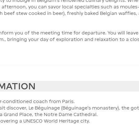
ty to indulge in Belgium’s renowned culinary delights. Whet
e afternoon, you can savor local specialties such as moules-
ch beef stew cooked in beer), freshly baked Belgian waffles,
l inform you of the meeting time for departure. You will leav
m., bringing your day of exploration and relaxation to a clo
RMATION
ir-conditioned coach from Paris.
isit discover, Le Béguinage (Béguinage's monastery), the got
 la Grand Place, the Notre Dame Cathedral.
covering a UNESCO World Heritage city.