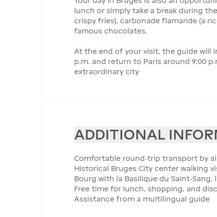
Your day in Bruges is also an opportuni
lunch or simply take a break during th
crispy fries), carbonade flamande (a ri
famous chocolates.
At the end of your visit, the guide wil
p.m. and return to Paris around 9:00 p.
extraordinary city
ADDITIONAL INFO
Comfortable round-trip transport by a
Historical Bruges City center walking v
Bourg with la Basilique du Saint-Sang,
Free time for lunch, shopping, and dis
Assistance from a multilingual guide