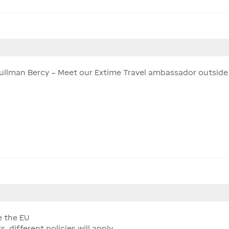
 Pullman Bercy – Meet our Extime Travel ambassador outside 
e the EU
different policies will apply