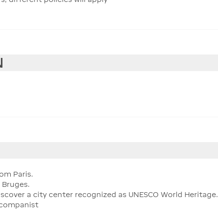
N
om Paris.
f Bruges.
iscover a city center recognized as UNESCO World Heritage.
ccompanist