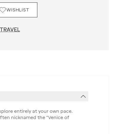
WISHLIST
 TRAVEL
xplore entirely at your own pace.
 often nicknamed the “Venice of