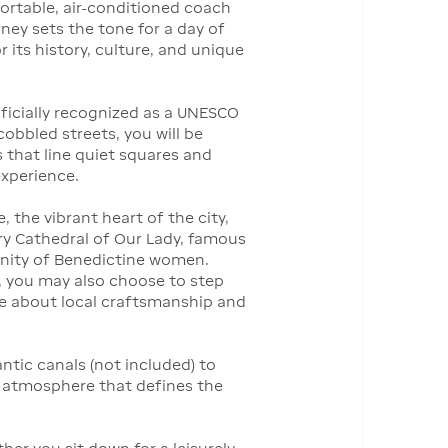
fortable, air-conditioned coach
ney sets the tone for a day of
 its history, culture, and unique
officially recognized as a UNESCO
cobbled streets, you will be
s that line quiet squares and
experience.
 the vibrant heart of the city,
ury Cathedral of Our Lady, famous
munity of Benedictine women.
y, you may also choose to step
e about local craftsmanship and
tic canals (not included) to
l atmosphere that defines the