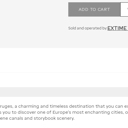
ADD TO CART
EXTIME
Sold and operated by:
 Bruges, a charming and timeless destination that you can e
es you to discover one of Europe’s most enchanting cities,
rene canals and storybook scenery.