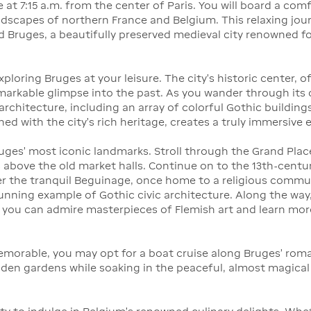
 at 7:15 a.m. from the center of Paris. You will board a com
dscapes of northern France and Belgium. This relaxing jour
 Bruges, a beautifully preserved medieval city renowned for
exploring Bruges at your leisure. The city’s historic center, 
emarkable glimpse into the past. As you wander through its 
architecture, including an array of colorful Gothic building
d with the city’s rich heritage, creates a truly immersive 
ruges’ most iconic landmarks. Stroll through the Grand Place,
s above the old market halls. Continue on to the 13th-cent
over the tranquil Beguinage, once home to a religious com
tunning example of Gothic civic architecture. Along the wa
you can admire masterpieces of Flemish art and learn mor
orable, you may opt for a boat cruise along Bruges’ roman
dden gardens while soaking in the peaceful, almost magica