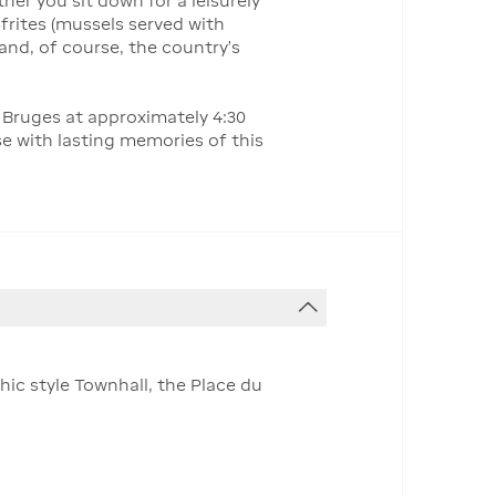
her you sit down for a leisurely
frites (mussels served with
 and, of course, the country’s
e Bruges at approximately 4:30
se with lasting memories of this
hic style Townhall, the Place du