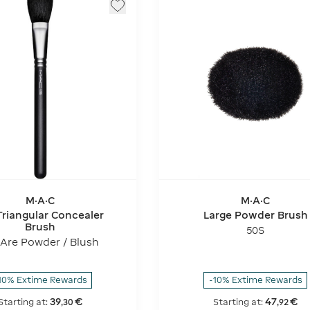
M·A·C
M·A·C
Triangular Concealer
Large Powder Brush
Brush
50S
 Are Powder / Blush
10% Extime Rewards
-10% Extime Rewards
39
€
47
€
Starting at:
Starting at:
,
30
,
92