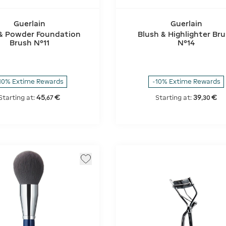
Guerlain
Guerlain
 & Powder Foundation
Blush & Highlighter Br
Brush N°11
N°14
10% Extime Rewards
-10% Extime Rewards
45
€
39
€
Starting at:
Starting at:
,
67
,
30