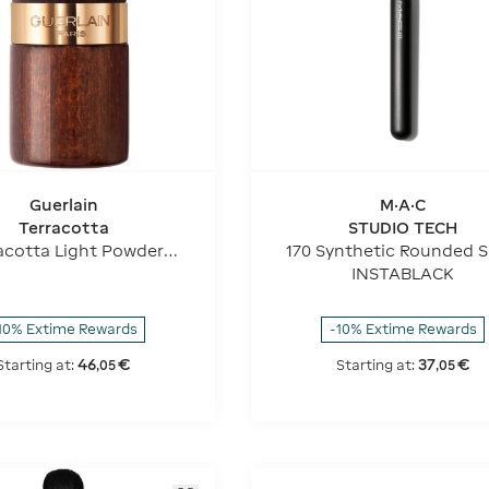
Guerlain
M·A·C
Terracotta
STUDIO TECH
acotta Light Powder
170 Synthetic Rounded S
Brush
Brush
INSTABLACK
10% Extime Rewards
-10% Extime Rewards
46
€
37
€
Starting at:
Starting at:
,
05
,
05