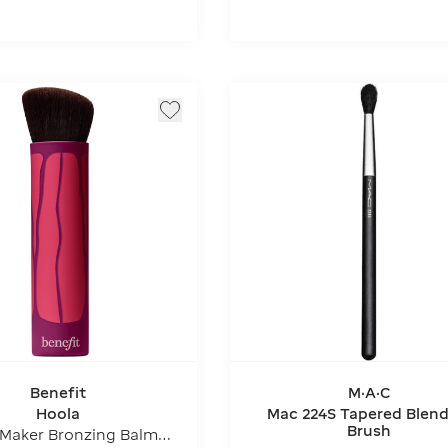
Benefit
M·A·C
Hoola
Mac 224S Tapered Blend
Brush
Maker Bronzing Balm