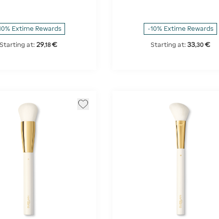
Brush
10% Extime Rewards
-10% Extime Rewards
29
€
33
€
Starting at:
Starting at:
,
18
,
30