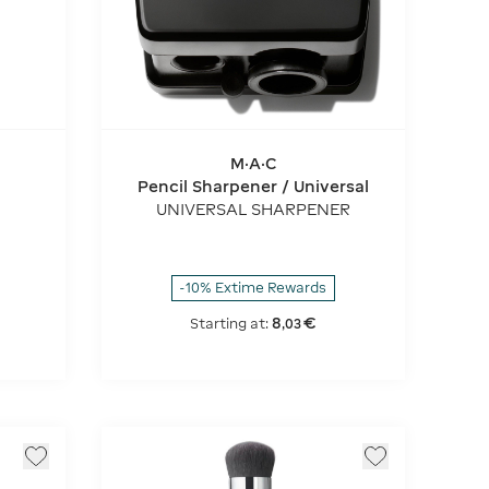
M·A·C
Pencil Sharpener / Universal
UNIVERSAL SHARPENER
-10% Extime Rewards
8
€
Starting at:
,
03