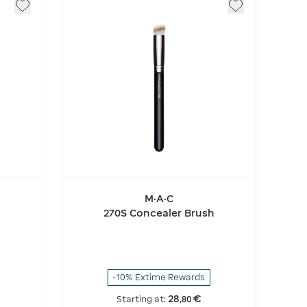
M·A·C
270S Concealer Brush
-10% Extime Rewards
28
€
Starting at:
,
80