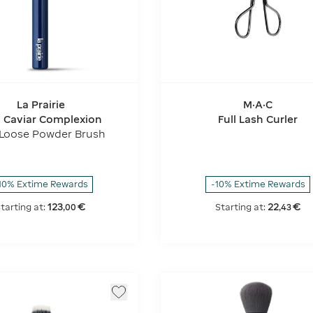
La Prairie
M·A·C
n Caviar Complexion
Full Lash Curler
Loose Powder Brush
10% Extime Rewards
-10% Extime Rewards
123
€
22
€
tarting at:
Starting at:
,
00
,
43