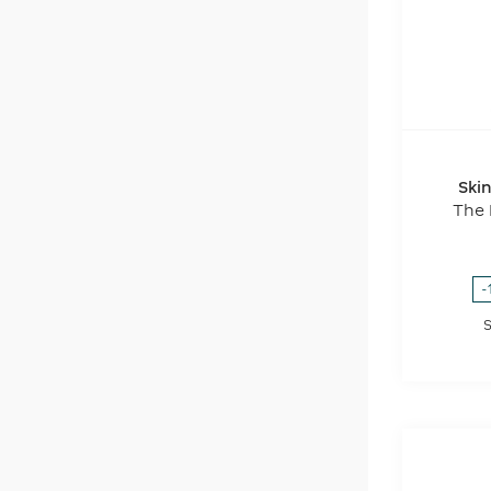
Ski
The 
-
S