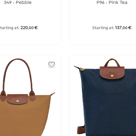
349 - Pebble
P96 - Pink Tea
220
€
137
€
tarting at:
Starting at:
,
00
,
00