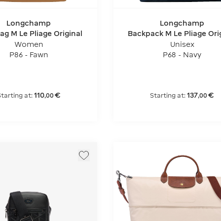
Longchamp
Longchamp
ag M Le Pliage Original
Backpack M Le Pliage Ori
Women
Unisex
P86 - Fawn
P68 - Navy
110
€
137
€
tarting at:
Starting at:
,
00
,
00