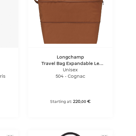
Longchamp
Travel Bag Expandable Le
Pliage Original
Unisex
ris
504 - Cognac
220
€
Starting at:
,
00