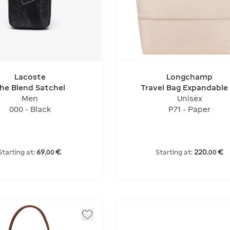
Lacoste
Longchamp
he Blend Satchel
Travel Bag Expandable
Pliage Original
Men
Unisex
000 - Black
P71 - Paper
69
€
220
€
Starting at:
Starting at:
,
00
,
00