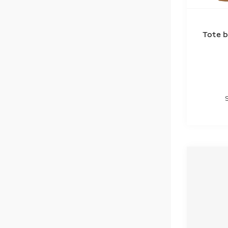
Tote b
S