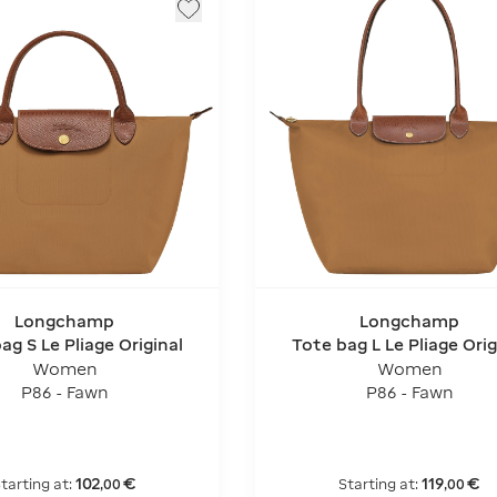
Longchamp
Longchamp
g S Le Pliage Original
Tote bag L Le Pliage Orig
Women
Women
P86 - Fawn
P86 - Fawn
102
€
119
€
tarting at:
Starting at:
,
00
,
00