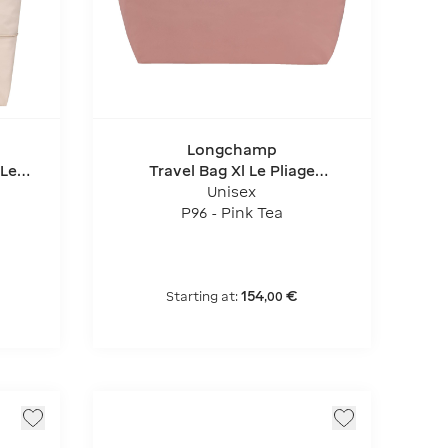
Longchamp
 Le
Travel Bag Xl Le Pliage
Original
Unisex
P96 - Pink Tea
154
€
Starting at:
,
00