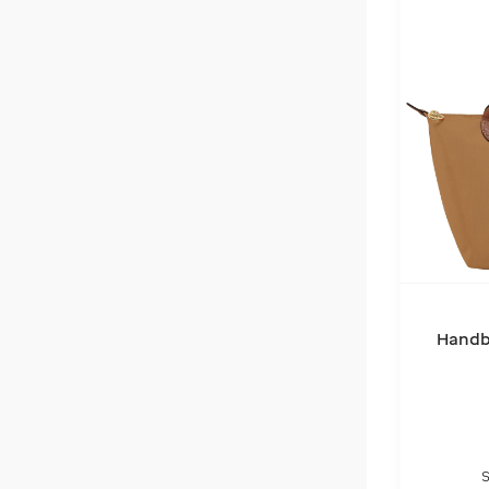
L
(
10
)
XL
(
5
)
XS
(
5
)
110
(
3
)
90
(
3
)
100
(
2
)
100 cm
(
2
)
Handba
S