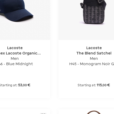
Lacoste
Lacoste
sex Lacoste Organic
The Blend Satchel
Cotton Twill Cap
Men
Men
66 - Blue Midnight
H45 - Monogram Noir G
53
€
115
€
Starting at:
Starting at:
,
00
,
00