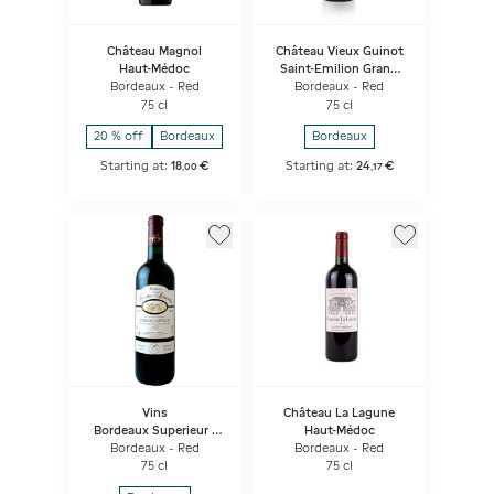
Château Magnol
Château Vieux Guinot
Haut-Médoc
Saint-Emilion Grand
Cru - La Petite Chapelle
Bordeaux - Red
Bordeaux - Red
75 cl
75 cl
20 % off
Bordeaux
Bordeaux
Starting at:
18
€
Starting at:
24
€
,
00
,
17
Vins
Château La Lagune
Bordeaux Superieur -
Haut-Médoc
Château De La Haute
Bordeaux - Red
Bordeaux - Red
Brande
75 cl
75 cl