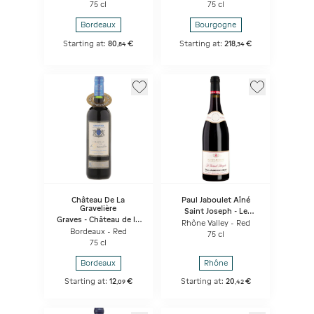
75 cl
75 cl
Bordeaux
Bourgogne
Starting at:
80
€
Starting at:
218
€
,
84
,
34
Château De La
Paul Jaboulet Aîné
Gravelière
Saint Joseph - Le
Graves - Château de la
Grand Pompée
Rhône Valley - Red
Gravelière
Bordeaux - Red
75 cl
75 cl
Bordeaux
Rhône
Starting at:
12
€
Starting at:
20
€
,
09
,
42