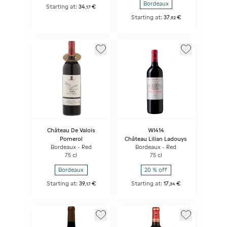
Bordeaux
Starting at:
34
€
,
17
Starting at:
37
€
,
92
Château De Valois
WI414
Pomerol
Château Lilian Ladouys
Bordeaux - Red
Bordeaux - Red
75 cl
75 cl
Bordeaux
20 % off
Starting at:
39
€
Starting at:
17
€
,
17
,
34