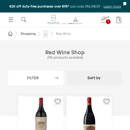
€20 off duty-free purchases over €95*
use code ONLINEDF
-
Learn more
U
 THE SUBMENU
E TO OPEN THE SUBMENU
?
Your c
Return to the home page
...
Shopping
Red Wine
Red Wine Shop
(
196
products available
)
FILTER
Sort by