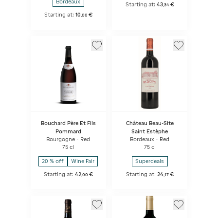
Bordeaux
Starting at:
43
€
,
34
Starting at:
10
€
,
00
Bouchard Père Et Fils
Château Beau-Site
Pommard
Saint Estèphe
Bourgogne - Red
Bordeaux - Red
75 cl
75 cl
20 % off
Wine Fair
Superdeals
Starting at:
42
€
Starting at:
24
€
,
00
,
17