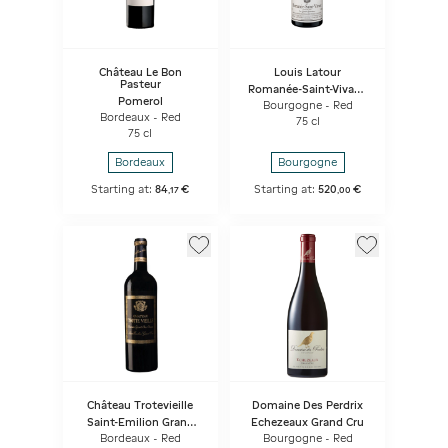
Château Le Bon
Louis Latour
Pasteur
Romanée-Saint-Vivant
Pomerol
- Les Quatre Journaux
Bourgogne - Red
Bordeaux - Red
75 cl
75 cl
Bordeaux
Bourgogne
Starting at:
84
€
Starting at:
520
€
,
17
,
00
Château Trotevieille
Domaine Des Perdrix
Saint-Emilion Grand
Echezeaux Grand Cru
Cru
Bordeaux - Red
Bourgogne - Red