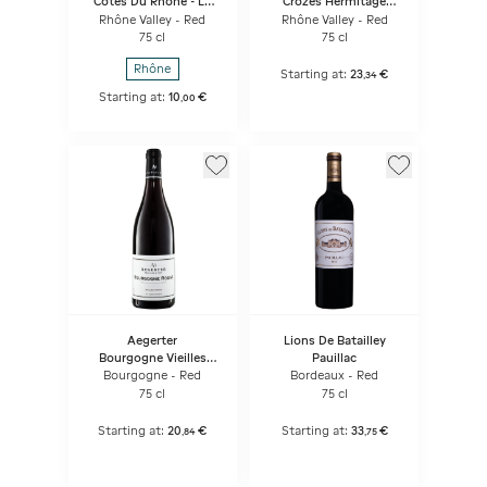
Côtes Du Rhone - Le
Crozes Hermitage
Serre
Vieilles Vignes
Rhône Valley - Red
Rhône Valley - Red
75 cl
75 cl
Rhône
Starting at:
23
€
,
34
Starting at:
10
€
,
00
Aegerter
Lions De Batailley
Bourgogne Vieilles
Pauillac
Vignes
Bourgogne - Red
Bordeaux - Red
75 cl
75 cl
Starting at:
20
€
Starting at:
33
€
,
84
,
75