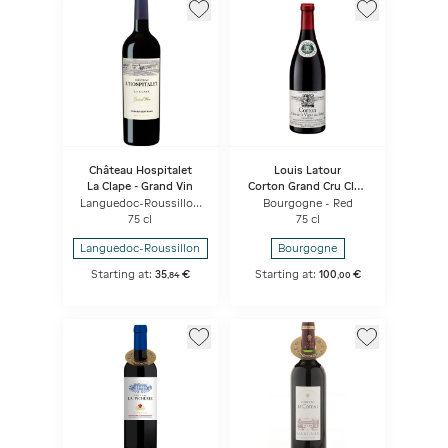
Château Hospitalet
Louis Latour
La Clape - Grand Vin
Corton Grand Cru Clos
de la Vigne au Saint
Languedoc-Roussillon
Bourgogne - Red
- Red
75 cl
75 cl
Languedoc-Roussillon
Bourgogne
Starting at:
35
€
Starting at:
100
€
,
84
,
00