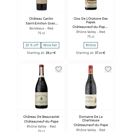
Château Cantin
Clos De L'Oratoire Des
Papes
Saint-Emilion Grand
Cru - La Chapelle
Châteauneuf-du-Pape -
Bordeaux - Red
L’Oratoire des Papes
Rhône Valley - Red
75 cl
75 cl
20 % off
Wine Fair
Rhône
Starting at:
28
€
Starting at:
37
€
,
67
,
09
Château De Beaucastel
Domaine De La
Chartreuse
Châteauneuf-du-Pape
Châteauneuf-du-Pape
Rhône Valley - Red
Rhône Valley - Red
75 cl