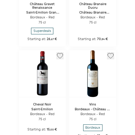
Château Gravet
Château Branaire
Renaissance
Ducru
Saint-Emilion Grand
Château Branaire
Cru
Ducru
Bordeaux - Red
Bordeaux - Red
75 cl
75 cl
Superdeals
Starting at:
26
€
Starting at:
70
€
,
67
,
84
Cheval Noir
Vins
Saint-Emilion
Bordeaux - Château La
Borie
Bordeaux - Red
Bordeaux - Red
75 cl
75 cl
Bordeaux
Starting at:
15
€
,
00