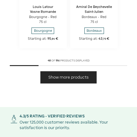
Louis Latour
Amiral De Beychevelle
Vosne Romanée
Saint-Julien
Bourgogne - Red
Bordeaux - Red
75 cl
75 cl
Bourgogne
Bordeaux
Starting at:
95
€
Starting at:
43
€
,
84
,
75
48
OF
196
PRODUCTS DISPLAYED
Show more products
4.3/5 RATING - VERIFIED REVIEWS
Over 125,000 customer reviews available. Your
satisfaction is our priority.