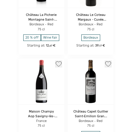
Château La Picherie
Château Le Coteau
Montagne Saint-
Margaux - Cuvée
Emilion - Les
Graveline
Bordeaux - Red
Bordeaux - Red
Marronniers
75 cl
75 cl
20 % off
Wine Fair
Bordeaux
Starting at:
12
€
Starting at:
39
€
,
67
,
17
Maison Champy
Château Capet Guillier
Aop Savigny-lès-
Saint-Emilion Grand
beaune Rouge Bio
Cru
France
Bordeaux - Red
75 cl
75 cl