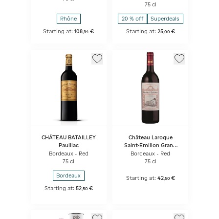
75 cl
Rhône
20 % off
Superdeals
Starting at:
108
€
Starting at:
25
€
,
34
,
00
CHÂTEAU BATAILLEY
Château Laroque
Pauillac
Saint-Emilion Grand
Cru
Bordeaux - Red
Bordeaux - Red
75 cl
75 cl
Bordeaux
Starting at:
42
€
,
50
Starting at:
52
€
,
50