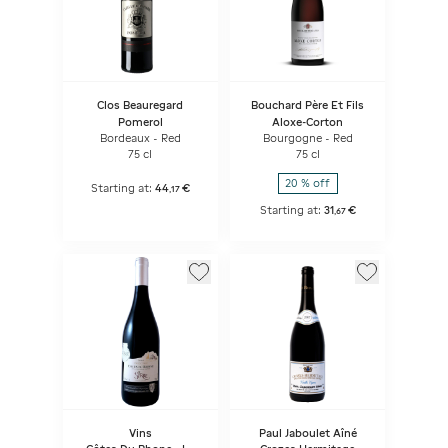
Clos Beauregard
Bouchard Père Et Fils
Pomerol
Aloxe-Corton
Bordeaux - Red
Bourgogne - Red
75 cl
75 cl
20 % off
Starting at:
44
€
,
17
Starting at:
31
€
,
67
Vins
Paul Jaboulet Aîné