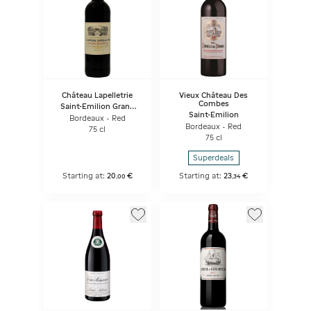
Château Lapelletrie
Vieux Château Des
Combes
Saint-Emilion Grand
Cru
Saint-Emilion
Bordeaux - Red
Bordeaux - Red
75 cl
75 cl
Superdeals
Starting at:
20
€
Starting at:
23
€
,
00
,
34