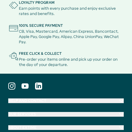
LOYALTY PROGRAM
Earn points with every purchase and enjoy exclusive
rates and benefits.
100% SECURE PAYMENT
CB, Visa, Mastercard, American Express, Bancontact,
Apple Pay, Google Pay, Alipay, China UnionPay, WeChat
Pay.
FREE CLICK & COLLECT
Pre-order your items online and pick up your order on
the day of your departure.
HELP AND CONTACT
OUR SERVICES
ABOUT EXTIME