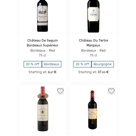
Château De Seguin
Château Du Tertre
Bordeaux Supérieur
Margaux
Bordeaux - Red
Bordeaux - Red
75 cl
75 cl
20 % off
Bordeaux
20 % off
Bourgogne
Starting at:
6
€
Starting at:
37
€
,
67
,
00