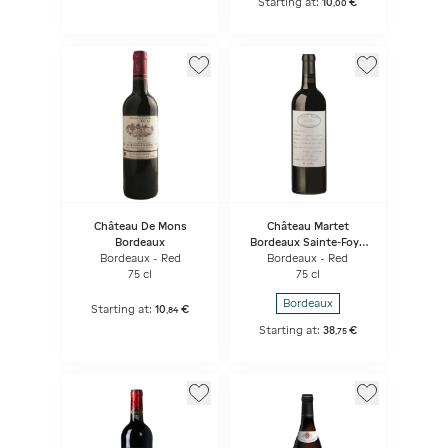
Starting at:
10
€
,
00
Château De Mons
Château Martet
Bordeaux
Bordeaux Sainte-Foy -
Réserve de Famille
Bordeaux - Red
Bordeaux - Red
75 cl
75 cl
Bordeaux
Starting at:
10
€
,
84
Starting at:
38
€
,
75