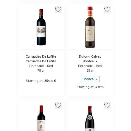
Carruades De Lafite
Dulong Calvet
Carruades De Lafite
Bordeaux
Bordeaux - Red
Bordeaux - Red
75 cl
25 cl
Bordeaux
Starting at:
354
€
,
17
Starting at:
4
€
,
17