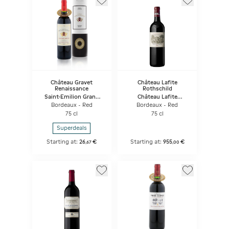
Château Gravet
Château Lafite
Renaissance
Rothschild
Saint-Emilion Grand
Château Lafite
Cru - Coffret Cadeau
Rothschild
Bordeaux - Red
Bordeaux - Red
75 cl
75 cl
Superdeals
Starting at:
26
€
Starting at:
955
€
,
67
,
00