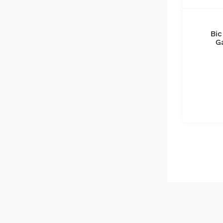
Bic
G