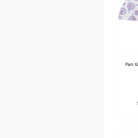
€
€
Fan 