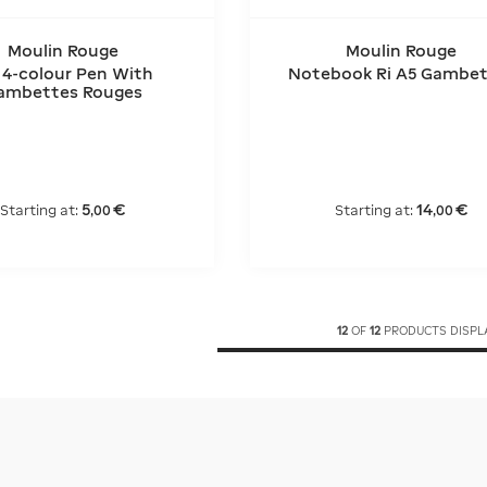
Moulin Rouge
Moulin Rouge
 4-colour Pen With
Notebook Ri A5 Gambet
ambettes Rouges
5
€
14
€
Starting at:
Starting at:
,
00
,
00
12
OF
12
PRODUCTS DISPL