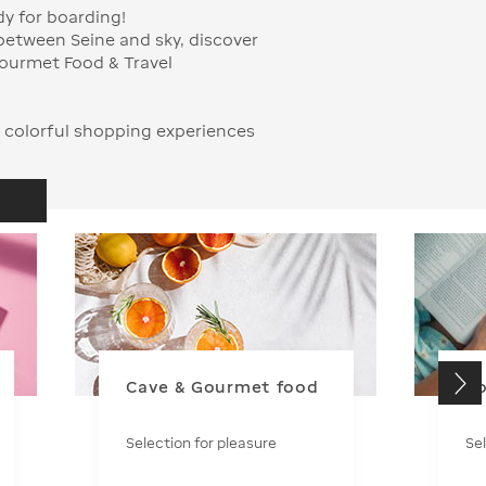
y for boarding!
between Seine and sky, discover
Gourmet Food & Travel
 colorful shopping experiences
Cave & Gourmet food
So
Selection for pleasure
Sel