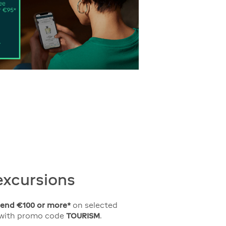
excursions
pend €100 or more*
on selected
s with promo code
TOURISM
.