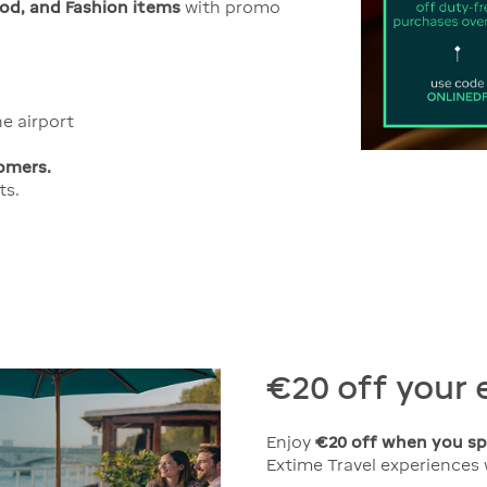
ood, and Fashion items
with promo
he airport
omers.
ts.
€20 off your 
Enjoy
€20 off when you s
Extime Travel experience