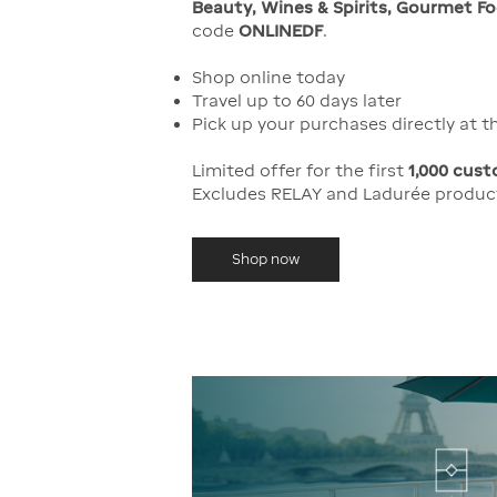
Beauty, Wines & Spirits, Gourmet F
code
ONLINEDF
.
Shop online today
Travel up to 60 days later
Pick up your purchases directly at t
Limited offer for the first
1,000 cust
Excludes RELAY and Ladurée produc
Shop now