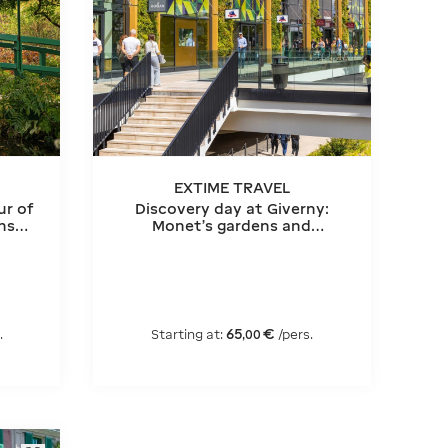
EXTIME TRAVEL
ur of
Discovery day at Giverny:
ns
Monet's gardens and
shopping at McArthurGlen
Outlet, from Paris
65
€
.
Starting at:
/pers.
,
00