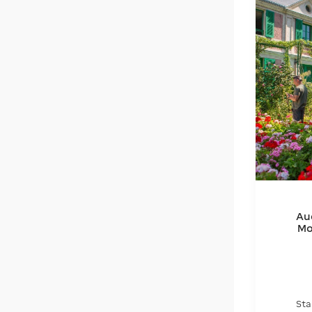
Au
Mo
Muse
Sta