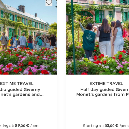
EXTIME TRAVEL
EXTIME TRAVEL
dio guided Giverny
Half day guided Giver
net's gardens and
Monet's gardens from P
um of Impressionism
from Paris
89
€
53
€
rting at:
/pers.
Starting at:
/pers
,
00
,
00