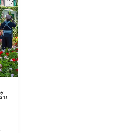
ny
aris
.