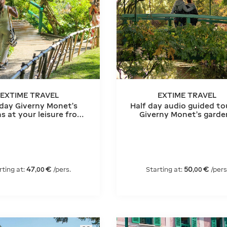
EXTIME TRAVEL
EXTIME TRAVEL
 day Giverny Monet's
Half day audio guided to
s at your leisure from
Giverny Monet's garde
Paris
from Paris
47
€
50
€
rting at:
/pers.
Starting at:
/pers
,
00
,
00