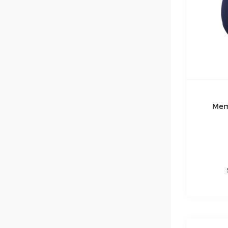
€
€
CABEAU -
(
1
)
KODAK
(
1
)
Mem