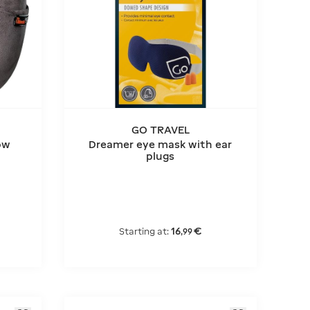
GO TRAVEL
low
Dreamer eye mask with ear
plugs
16
€
Starting at:
,
99