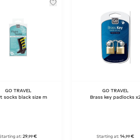
GO TRAVEL
GO TRAVEL
ht socks black size m
Brass key padlocks x
29
€
14
€
Starting at:
Starting at:
,
99
,
99