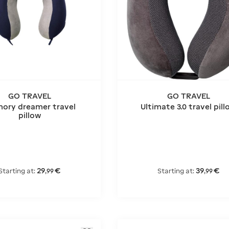
GO TRAVEL
GO TRAVEL
ory dreamer travel
Ultimate 3.0 travel pil
pillow
29
€
39
€
Starting at:
Starting at:
,
99
,
99