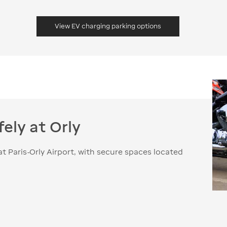
View EV charging parking options
ely at Orly
at Paris-Orly Airport, with secure spaces located