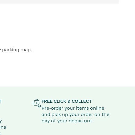
ly parking map.
T
FREE CLICK & COLLECT
Pre-order your items online
and pick up your order on the
y,
day of your departure.
ina
.