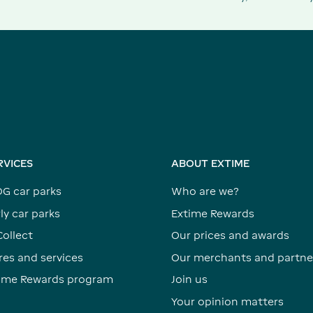
RVICES
ABOUT EXTIME
DG car parks
Who are we?
ly car parks
Extime Rewards
Collect
Our prices and awards
res and services
Our merchants and partne
time Rewards program
Join us
Your opinion matters