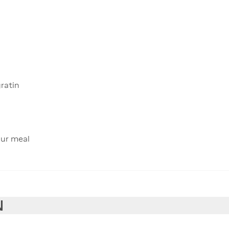
ratin
our meal
N