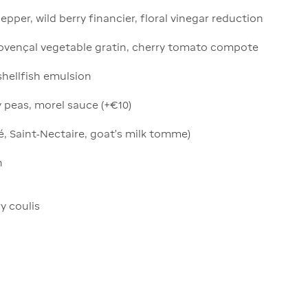
pper, wild berry financier, floral vinegar reduction
rovençal vegetable gratin, cherry tomato compote
shellfish emulsion
y peas, morel sauce (+€10)
, Saint-Nectaire, goat’s milk tomme)
n
ry coulis