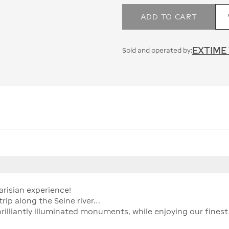
ADD TO CART
EXTIME
Sold and operated by:
arisian experience!
rip along the Seine river…
brilliantly illuminated monuments, while enjoying our fines