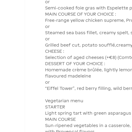
or
Semi-cooked foie gras with Espelette pe
MAIN COURSE OF YOUR CHOICE :
Free-range yellow chicken supreme, P
or
Steamed sea bass fillet, creamy spelt, 
or
Grilled beef cut, potato soufflé,cream
CHEESE :
Selection of aged cheeses (+€8) (Comté
DESSERT OF YOUR CHOICE :
Homemade crème brûlée, lightly lemo
flavoured madeleine
or
“Eiffel Tower”, red berry filling, wild ber
Vegetarian menu
STARTER
Light spring tart with green asparagus
MAIN COURSE
Sun-ripened vegetables in a casserole,
with Provençal flavors