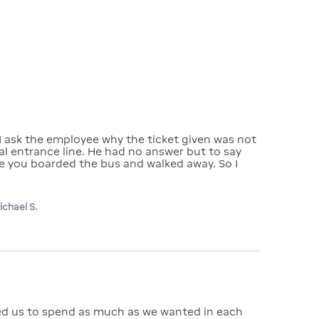
 I ask the employee why the ticket given was not 
ral entrance line. He had no answer but to say 
e you boarded the bus and walked away. So I 
ichael S.
owed us to spend as much as we wanted in each 