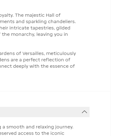
yalty. The majestic Hall of
shments and sparkling chandeliers.
ir intricate tapestries, gilded
f the monarchy, leaving you in
ardens of Versailles, meticulously
ens are a perfect reflection of
nnect deeply with the essence of
g a smooth and relaxing journey.
eserved access to the iconic