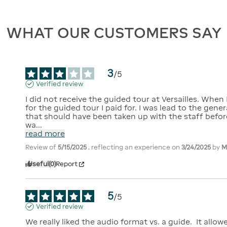
WHAT OUR CUSTOMERS SAY
3
/
5
Verified review
I did not receive the guided tour at Versailles. When
for the guided tour I paid for. I was lead to the gene
that should have been taken up with the staff befor
wa
...
read more
Review of
5/15/2025
, reflecting an experience on
3/24/2025
by
M
Useful
(0)
Report
5
/
5
Verified review
We really liked the audio format vs. a guide.  It all