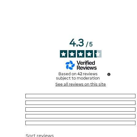
4.3
/
5
Based on
42
reviews
subject to moderation
See all reviews on this site
5
stars
21
4
stars
14
3
stars
7
2
stars
0
1
star
0
Sort reviews