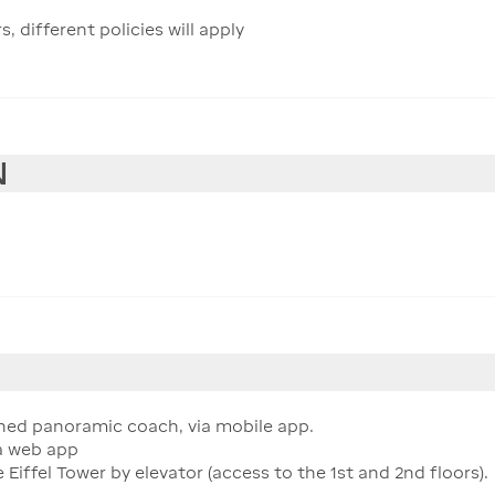
different policies will apply
N
ioned panoramic coach, via mobile app.
ia web app
Eiffel Tower by elevator (access to the 1st and 2nd floors).