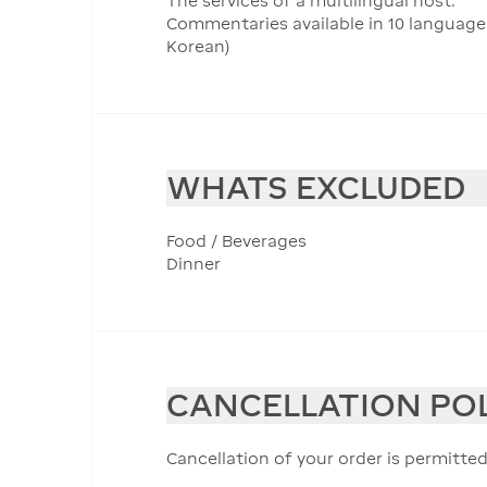
The services of a multilingual host.
Commentaries available in 10 languages
Korean)
WHATS EXCLUDED
Food / Beverages
Dinner
CANCELLATION PO
Cancellation of your order is permitted