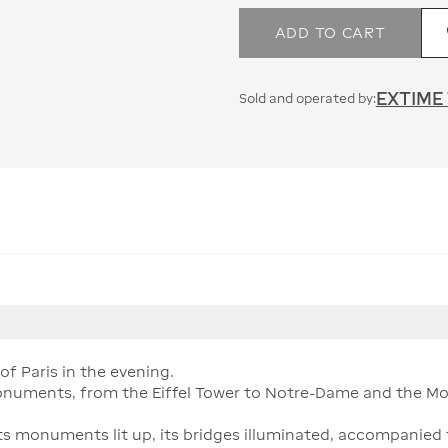
ADD TO CART
EXTIME
Sold and operated by:
of Paris in the evening.
onuments, from the Eiffel Tower to Notre-Dame and the Mo
: its monuments lit up, its bridges illuminated, accompani