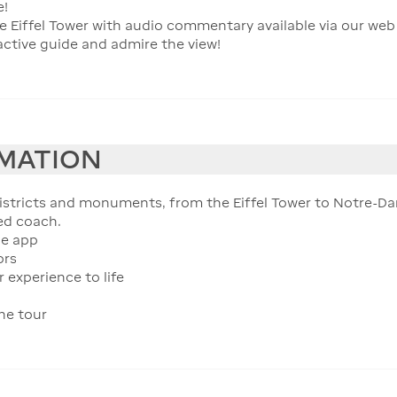
e!
e Eiffel Tower with audio commentary available via our web 
active guide and admire the view!
RMATION
istricts and monuments, from the Eiffel Tower to Notre-D
ned coach.
le app
ors
 experience to life
he tour