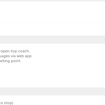
y open-top coach.
uages via web app
eting point
to stop)