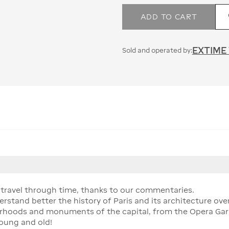
ADD TO CART
EXTIME
Sold and operated by:
d travel through time, thanks to our commentaries.
derstand better the history of Paris and its architecture ove
orhoods and monuments of the capital, from the Opera Garni
young and old!