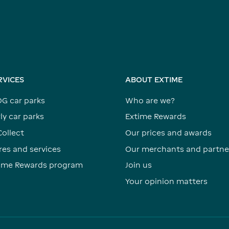
RVICES
ABOUT EXTIME
DG car parks
Who are we?
ly car parks
Extime Rewards
Collect
Our prices and awards
res and services
Our merchants and partne
time Rewards program
Join us
Your opinion matters