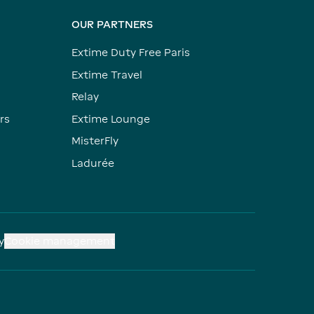
OUR PARTNERS
Extime Duty Free Paris
Extime Travel
Relay
rs
Extime Lounge
MisterFly
Ladurée
y
Cookie management