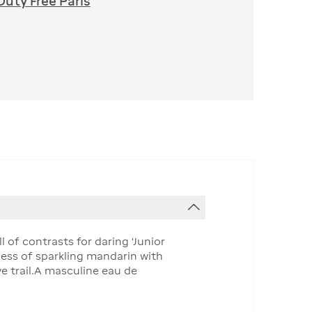
Duty Free Paris
l of contrasts for daring ‘Junior
ness of sparkling mandarin with
e trail.A masculine eau de