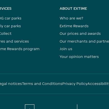
RVICES
ABOUT EXTIME
DG car parks
Who are we?
ly car parks
Extime Rewards
Collect
Our prices and awards
res and services
Our merchants and partne
time Rewards program
Join us
Your opinion matters
egal notices
Terms and Conditions
Privacy Policy
Accessibilit