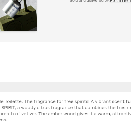
Extime 
Sold and delivered by:
 Toilette. The fragrance for free spirits! A vibrant scent ful
E SPIRIT, a woody citrus fragrance that combines the fresh
eath of vetiver. The amber wood gives it a warm, attractiv
ens.