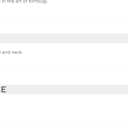
 in the art of Kintsugi.
w and neck.
CE