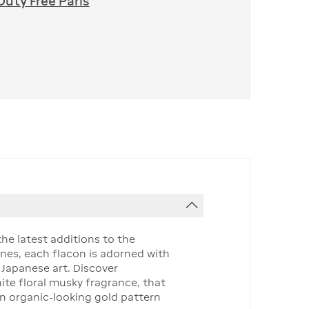
Duty Free Paris
he latest additions to the
ones, each flacon is adorned with
 Japanese art. Discover
ite floral musky fragrance, that
an organic-looking gold pattern