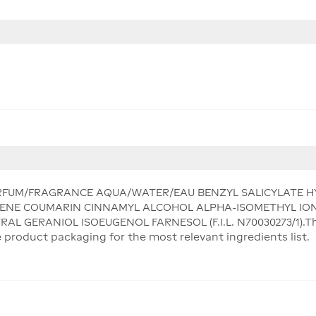
PARFUM/FRAGRANCE AQUA/WATER/EAU BENZYL SALICYLATE 
ENE COUMARIN CINNAMYL ALCOHOL ALPHA-ISOMETHYL IO
GERANIOL ISOEUGENOL FARNESOL (F.I.L. N70030273/1).This i
product packaging for the most relevant ingredients list.