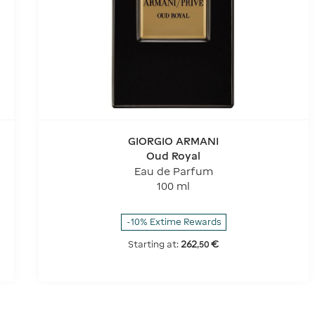
GIORGIO ARMANI
Oud Royal
Eau de Parfum
100 ml
-10% Extime Rewards
262
€
Starting at:
,
50