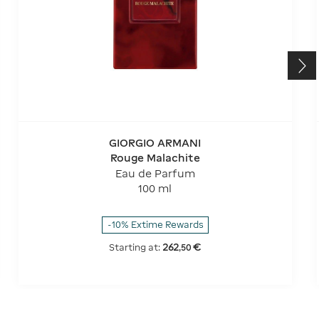
GIORGIO ARMANI
Rouge Malachite
Eau de Parfum
100 ml
-10% Extime Rewards
262
€
Starting at:
,
50