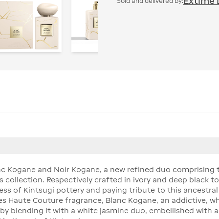
Extime 
Sold and delivered by:
nc Kogane and Noir Kogane, a new refined duo comprising t
collection. Respectively crafted in ivory and deep black t
ss of Kintsugi pottery and paying tribute to this ancestral
es Haute Couture fragrance, Blanc Kogane, an addictive, wh
t by blending it with a white jasmine duo, embellished with 