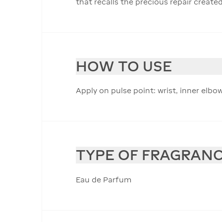
that recalls the precious repair created
HOW TO USE
Apply on pulse point: wrist, inner elbo
TYPE OF FRAGRAN
Eau de Parfum