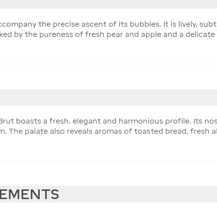
mpany the precise ascent of its bubbles. It is lively, subtle
ed by the pureness of fresh pear and apple and a delicate hi
t boasts a fresh, elegant and harmonious profile. Its nose
m. The palate also reveals aromas of toasted bread, fresh 
EEMENTS