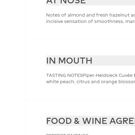
AT NOSE
Notes of almond and fresh hazelnut acco
incisive sensation of smoothness, mark
IN MOUTH
TASTING NOTESPiper-Heidsieck Cuvée Bru
white peach, citrus and orange blosso
FOOD & WINE AGR