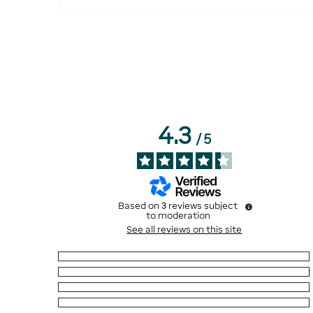
4.3
/
5
Based on
3
reviews subject
to moderation
See all reviews on this site
5
stars
1
4
stars
2
3
stars
0
2
stars
0