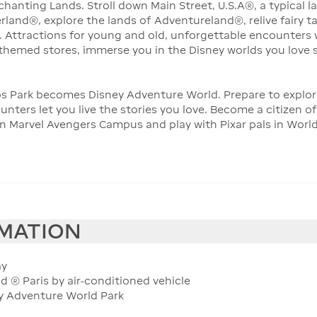
hanting Lands. Stroll down Main Street, U.S.A®, a typical l
erland®, explore the lands of Adventureland®, relive fairy t
. Attractions for young and old, unforgettable encounters 
themed stores, immerse you in the Disney worlds you love
os Park becomes Disney Adventure World. Prepare to explo
ters let you live the stories you love. Become a citizen of
in Marvel Avengers Campus and play with Pixar pals in Worl
RMATION
ay
d ® Paris by air-conditioned vehicle
y Adventure World Park