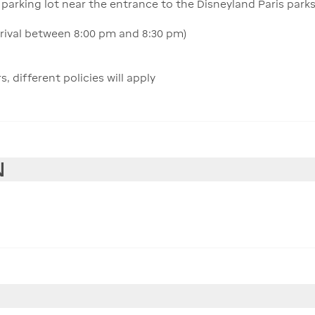
parking lot near the entrance to the Disneyland Paris parks
g
arrival between 8:00 pm and 8:30 pm)
different policies will apply
N