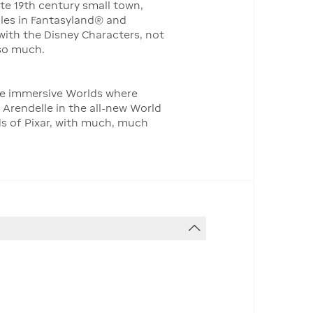
ate 19th century small town,
ales in Fantasyland® and
with the Disney Characters, not
 so much.
re immersive Worlds where
 Arendelle in the all-new World
ds of Pixar, with much, much