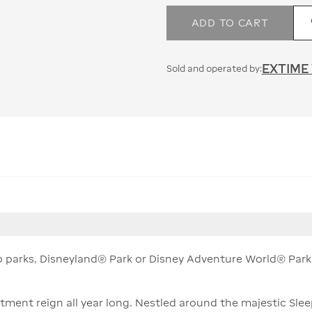
ADD TO CART
EXTIME
Sold and operated by:
 two parks, Disneyland® Park or Disney Adventure World® Park
ment reign all year long. Nestled around the majestic Sle