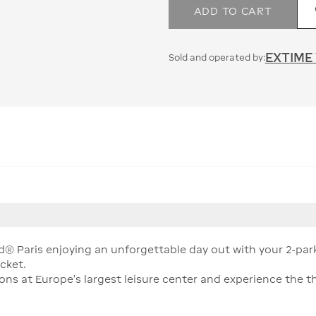
ADD TO CART
EXTIME
Sold and operated by:
 Paris enjoying an unforgettable day out with your 2-park
cket.
s at Europe's largest leisure center and experience the thr