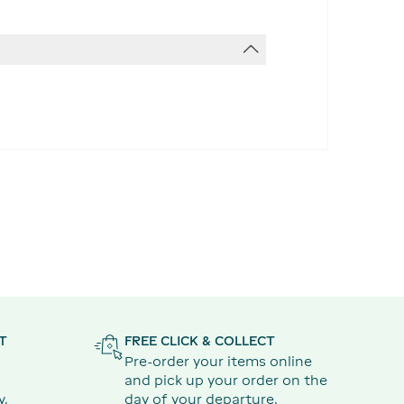
T
FREE CLICK & COLLECT
Pre-order your items online
and pick up your order on the
y,
day of your departure.