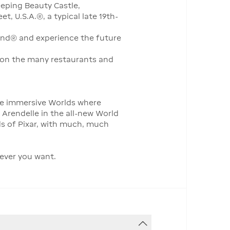
eping Beauty Castle,
, U.S.A.®, a typical late 19th-
land® and experience the future
ion the many restaurants and
re immersive Worlds where
 Arendelle in the all-new World
ds of Pixar, with much, much
never you want.