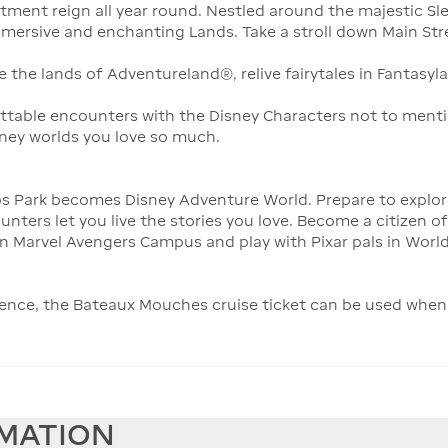
ment reign all year round. Nestled around the majestic Sle
ersive and enchanting Lands. Take a stroll down Main Street
e the lands of Adventureland®, relive fairytales in Fantasy
ettable encounters with the Disney Characters not to ment
ney worlds you love so much.
os Park becomes Disney Adventure World. Prepare to explo
ters let you live the stories you love. Become a citizen of
in Marvel Avengers Campus and play with Pixar pals in Worl
rience, the Bateaux Mouches cruise ticket can be used whe
RMATION