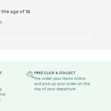
the age of 18.
e.
T
FREE CLICK & COLLECT
Pre-order your items online
and pick up your order on the
y,
day of your departure.
ina
.