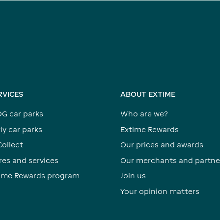
RVICES
ABOUT EXTIME
DG car parks
Who are we?
ly car parks
Extime Rewards
Collect
Our prices and awards
res and services
Our merchants and partne
time Rewards program
Join us
Your opinion matters