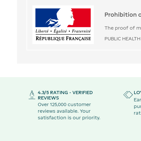
Prohibition 
The proof of ma
PUBLIC HEALTH 
4.3/5 RATING - VERIFIED
LO
REVIEWS
Ear
Over 125,000 customer
pu
reviews available. Your
rat
satisfaction is our priority.