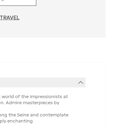
 TRAVEL
g world of the Impressionists at
ion. Admire masterpieces by
long the Seine and contemplate
mply enchanting