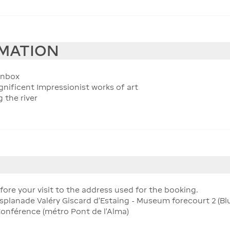
RMATION
 inbox
nificent Impressionist works of art
 the river
efore your visit to the address used for the booking.
splanade Valéry Giscard d’Estaing - Museum forecourt 2 (Blu
onférence (métro Pont de l'Alma)