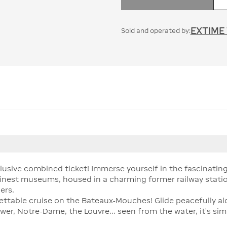
EXTIME
Sold and operated by:
clusive combined ticket! Immerse yourself in the fascinatin
 finest museums, housed in a charming former railway stat
ers.
ttable cruise on the Bateaux-Mouches! Glide peacefully a
ower, Notre-Dame, the Louvre... seen from the water, it's si