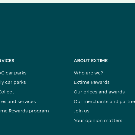
RVICES
ABOUT EXTIME
DG car parks
Who are we?
ly car parks
Extime Rewards
Collect
Our prices and awards
res and services
Our merchants and partne
time Rewards program
Join us
Your opinion matters