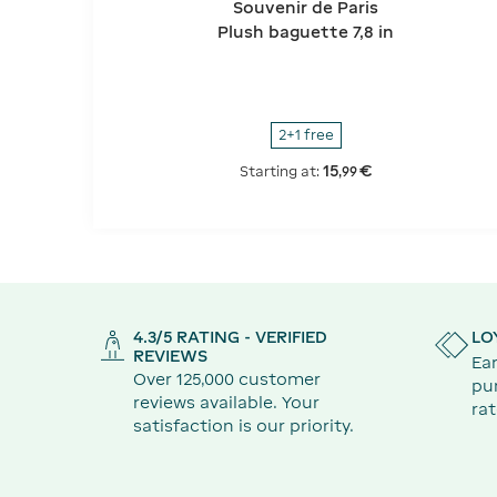
Souvenir de Paris
Plush baguette 7,8 in
2+1 free
15
€
Starting at:
,
99
4.3/5 RATING - VERIFIED
LO
REVIEWS
Ear
Over 125,000 customer
pu
reviews available. Your
rat
satisfaction is our priority.