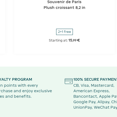
Souvenir de Paris
Plush croissant 8,2 in
2+1 free
15
€
Starting at:
,
99
YALTY PROGRAM
100% SECURE PAYMEN
n points with every
CB, Visa, Mastercard,
rchase and enjoy exclusive
American Express,
es and benefits.
Bancontact, Apple Pa
Google Pay, Alipay, Ch
UnionPay, WeChat Pay