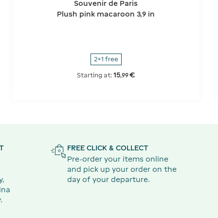
Souvenir de Paris
Plush pink macaroon 3,9 in
2+1 free
15
€
Starting at:
,
99
T
FREE CLICK & COLLECT
Pre-order your items online
and pick up your order on the
y,
day of your departure.
ina
.