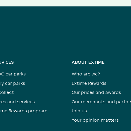
RVICES
ABOUT EXTIME
DG car parks
Who are we?
ly car parks
Extime Rewards
Collect
Our prices and awards
res and services
Our merchants and partne
time Rewards program
Join us
Your opinion matters