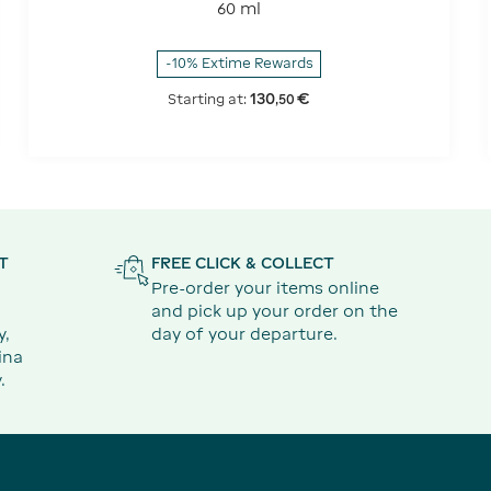
60 ml
-10% Extime Rewards
130
€
Starting at:
,
50
T
FREE CLICK & COLLECT
Pre-order your items online
and pick up your order on the
y,
day of your departure.
ina
.