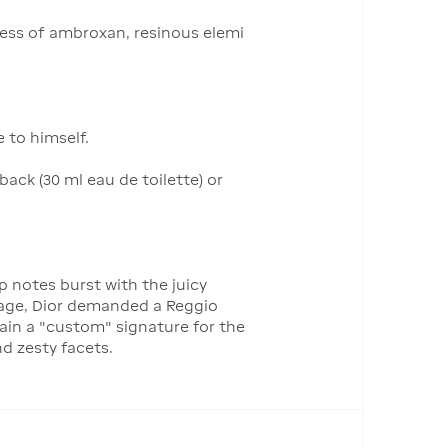
ness of ambroxan, resinous elemi
 to himself.
ack (30 ml eau de toilette) or
p notes burst with the juicy
vage, Dior demanded a Reggio
ain a "custom" signature for the
nd zesty facets.