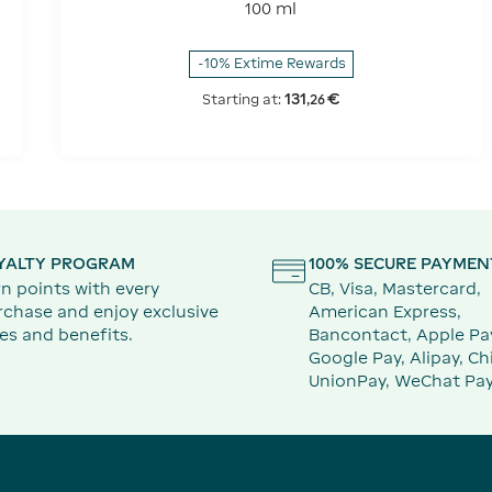
100 ml
-10% Extime Rewards
131
€
Starting at:
,
26
YALTY PROGRAM
100% SECURE PAYMEN
n points with every
CB, Visa, Mastercard,
rchase and enjoy exclusive
American Express,
es and benefits.
Bancontact, Apple Pa
Google Pay, Alipay, Ch
UnionPay, WeChat Pay