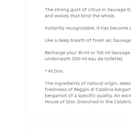
The strong gust of citrus in Sauvage 
and woods that bind the whole.
Instantly recognizable, it has become a 
Like a deep breath of fresh air, Sauvag
Recharge your 30 ml or 100 ml Sauvage E
underneath (100 ml eau de toilette).
* At Dior.
The ingredients of natural origin, sele
freshness of Reggio di Calabria berga
bergamot of a specific quality. An exc
House of Dior. Drenched in the Calabria