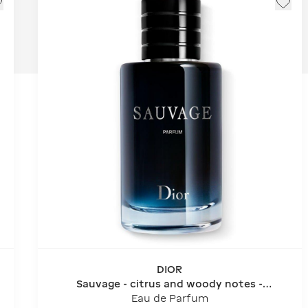
DIOR
Sauvage - citrus and woody notes -
refillable bottle
Eau de Parfum