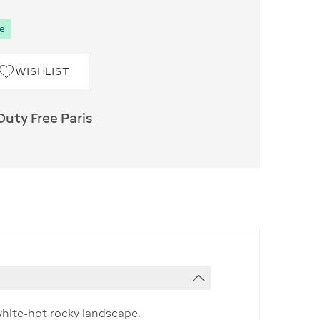
se
WISHLIST
Duty Free Paris
white-hot rocky landscape.