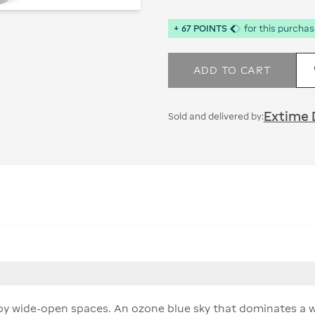
+
67
POINTS
for this purcha
ADD TO CART
Extime 
Sold and delivered by:
d by wide-open spaces. An ozone blue sky that dominates a 