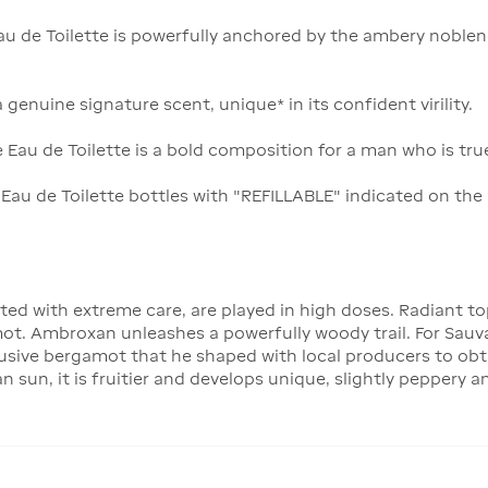
Eau de Toilette is powerfully anchored by the ambery noble
genuine signature scent, unique* in its confident virility.
e Eau de Toilette is a bold composition for a man who is true
au de Toilette bottles with "REFILLABLE" indicated on the b
cted with extreme care, are played in high doses. Radiant to
mot. Ambroxan unleashes a powerfully woody trail. For Sau
lusive bergamot that he shaped with local producers to obt
n sun, it is fruitier and develops unique, slightly peppery a