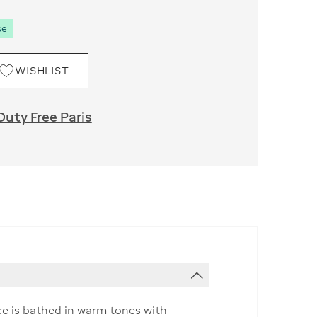
se
WISHLIST
Duty Free Paris
ce is bathed in warm tones with