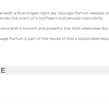
beneath a blue-tinged night sky, Sauvage Parfum releases s
onvey the scent of a confident and sensual masculinity.
rance with a smooth and powerful trail that celebrates th
uvage Parfum is part of the House of Dior's sustainable beaut
CE