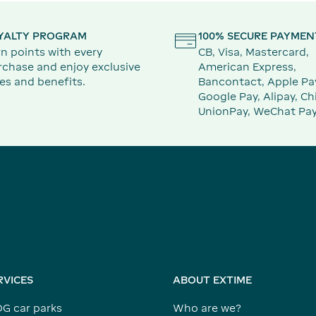
YALTY PROGRAM
100% SECURE PAYMEN
n points with every
CB, Visa, Mastercard,
rchase and enjoy exclusive
American Express,
es and benefits.
Bancontact, Apple Pa
Google Pay, Alipay, Ch
UnionPay, WeChat Pay
RVICES
ABOUT EXTIME
DG car parks
Who are we?