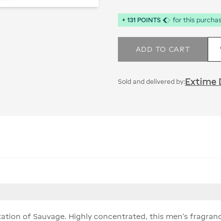
+
131
POINTS
for this purcha
ADD TO CART
Extime 
Sold and delivered by:
ation of Sauvage. Highly concentrated, this men's fragran