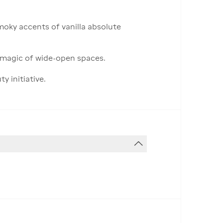
moky accents of vanilla absolute
e magic of wide-open spaces.
y initiative.