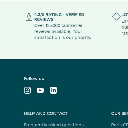
4.3/5 RATING - VERIFIED
LO
REVIEWS
Ear
Over 125,000 customer
pu
reviews available. Your
rat
satisfaction is our priority.
Follow us
HELP AND CONTACT
OUR SE
Frequently asked questions
Paris-C