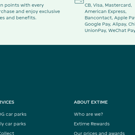
n points with every
CB, Visa, Mastercard,
rchase and enjoy exclusive
American Express,
es and benefits.
Bancontact, Apple Pa
Google Pay, Alipay, Ch
UnionPay, WeChat Pay
RVICES
ABOUT EXTIME
DG car parks
Who are we?
ly car parks
Extime Rewards
Collect
Our prices and awards