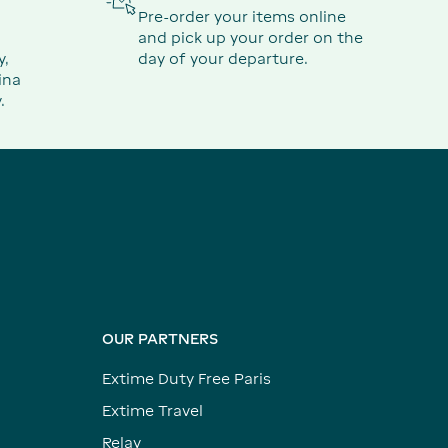
Pre-order your items online
and pick up your order on the
y,
day of your departure.
ina
.
OUR PARTNERS
Extime Duty Free Paris
Extime Travel
Relay