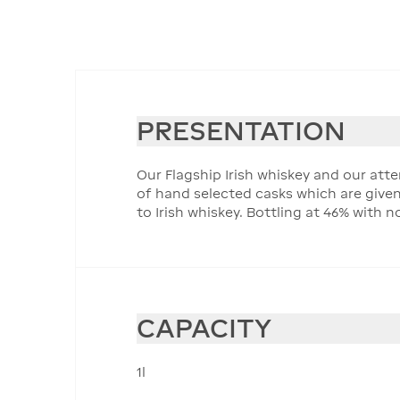
PRESENTATION
Our Flagship Irish whiskey and our att
of hand selected casks which are give
to Irish whiskey. Bottling at 46% with n
CAPACITY
1l