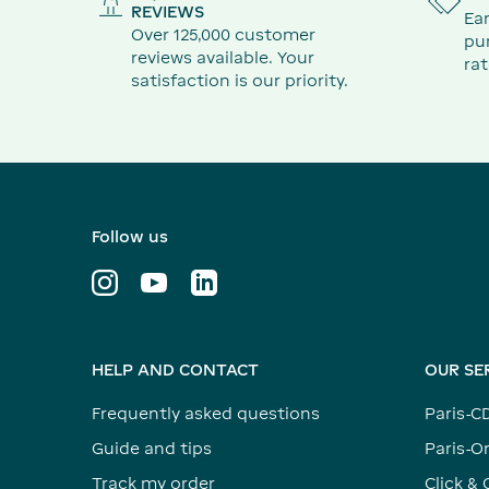
REVIEWS
Ear
Over 125,000 customer
pu
reviews available. Your
rat
satisfaction is our priority.
Follow us
HELP AND CONTACT
OUR SE
Frequently asked questions
Paris-C
Guide and tips
Paris-Or
Track my order
Click & 