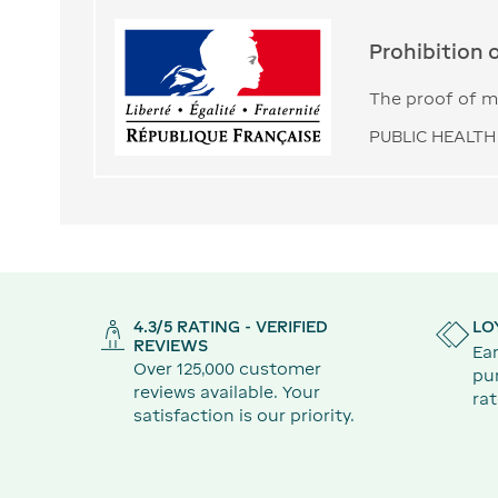
Prohibition 
The proof of ma
PUBLIC HEALTH 
4.3/5 RATING - VERIFIED
LO
REVIEWS
Ear
Over 125,000 customer
pu
reviews available. Your
rat
satisfaction is our priority.