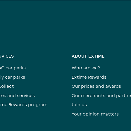
RVICES
ABOUT EXTIME
DG car parks
Who are we?
ly car parks
Extime Rewards
Collect
Our prices and awards
res and services
Our merchants and partne
time Rewards program
Join us
Your opinion matters