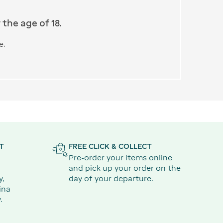
the age of 18.
e.
T
FREE CLICK & COLLECT
Pre-order your items online
and pick up your order on the
y,
day of your departure.
ina
.