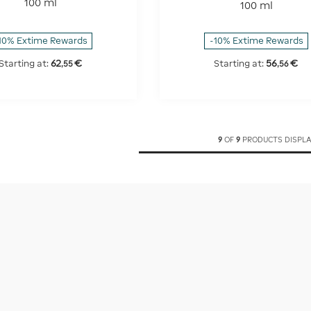
100 ml
100 ml
10% Extime Rewards
-10% Extime Rewards
62
€
56
€
Starting at:
Starting at:
,
55
,
56
9
OF
9
PRODUCTS DISPL