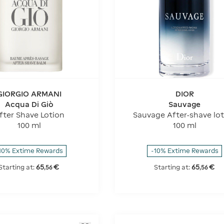
GIORGIO ARMANI
DIOR
Acqua Di Giò
Sauvage
fter Shave Lotion
Sauvage After-shave lo
100 ml
100 ml
10% Extime Rewards
-10% Extime Rewards
65
€
65
€
Starting at:
Starting at:
,
56
,
56