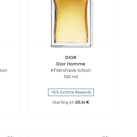
DIOR
Dior Homme
tion
Aftershave lotion
100 ml
-10% Extime Rewards
65
€
Starting at:
,
56