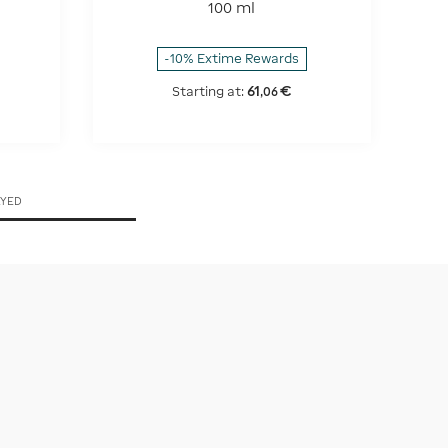
100 ml
-10% Extime Rewards
61
€
Starting at:
,
06
AYED