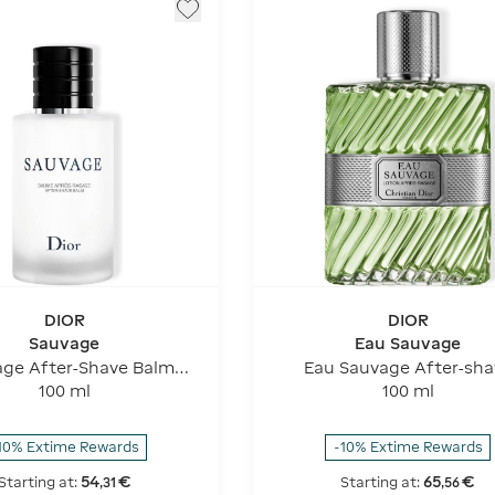
DIOR
DIOR
Sauvage
Eau Sauvage
ge After-Shave Balm
Eau Sauvage After-sha
ed after-shave balm -
lotion
100 ml
100 ml
hes and moisturises
10% Extime Rewards
-10% Extime Rewards
54
€
65
€
Starting at:
Starting at:
,
31
,
56