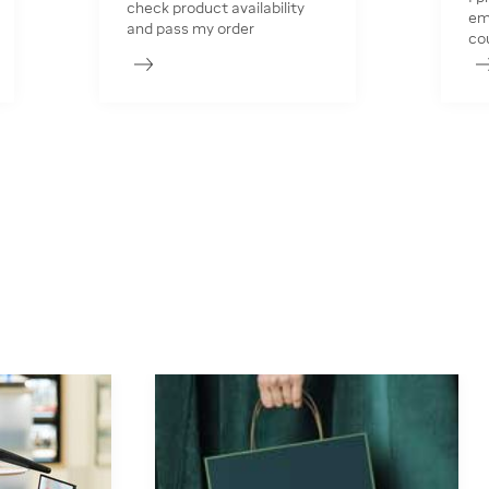
check product availability
em
and pass my order
co