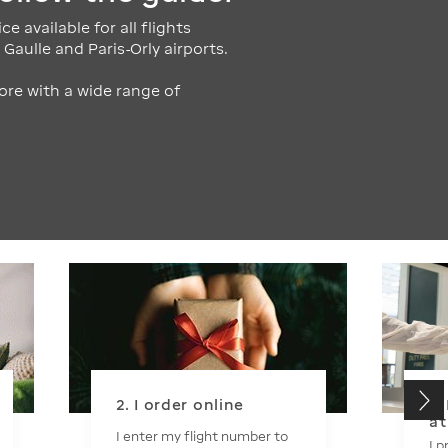
ce available for all flights
Gaulle and Paris-Orly airports.
ore with a wide range of
!
2. I order online
3.
at
I enter my flight number to
I 