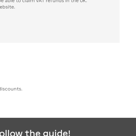
be able to claim VAT refunds in the UK.
ebsite.
discounts.
follow the guide!