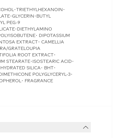
COHOL･TRIETHYLHEXANOIN･
LATE･GLYCERIN･BUTYL
L PEG-9
ILICATE･DIETHYLAMINO
OLYISOBUTENE･ DIPOTASSIUM
ENTOSA EXTRACT･ CAMELLIA
RRA/GRATELOUPIA
IFOLIA ROOT EXTRACT･
M STEARATE･ISOSTEARIC ACID･
HYDRATED SILICA･ BHT･
DIMETHICONE POLYGLYCERYL-3･
COPHEROL･ FRAGRANCE