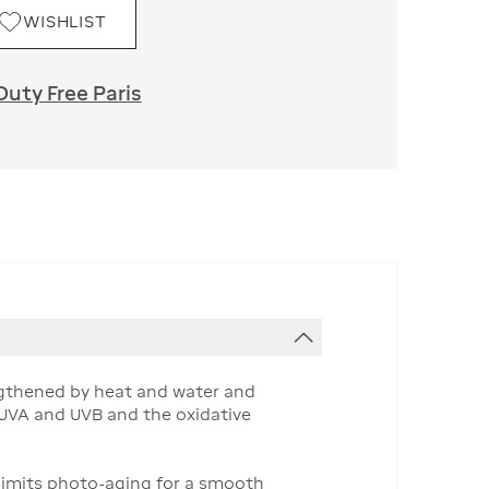
WISHLIST
Duty Free Paris
rengthened by heat and water and
 UVA and UVB and the oxidative
 limits photo-aging for a smooth