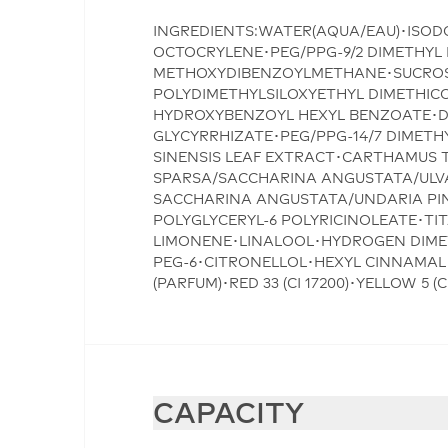
INGREDIENTS:WATER(AQUA/EAU)･ISO
OCTOCRYLENE･PEG/PPG-9/2 DIMETHYL 
METHOXYDIBENZOYLMETHANE･SUCROSE
POLYDIMETHYLSILOXYETHYL DIMETHICO
HYDROXYBENZOYL HEXYL BENZOATE･D
GLYCYRRHIZATE･PEG/PPG-14/7 DIMET
SINENSIS LEAF EXTRACT･CARTHAMUS 
SPARSA/SACCHARINA ANGUSTATA/ULVA
SACCHARINA ANGUSTATA/UNDARIA PIN
POLYGLYCERYL-6 POLYRICINOLEATE･TIT
LIMONENE･LINALOOL･HYDROGEN DIMET
PEG-6･CITRONELLOL･HEXYL CINNAMAL
(PARFUM)･RED 33 (CI 17200)･YELLOW 5 (CI
CAPACITY