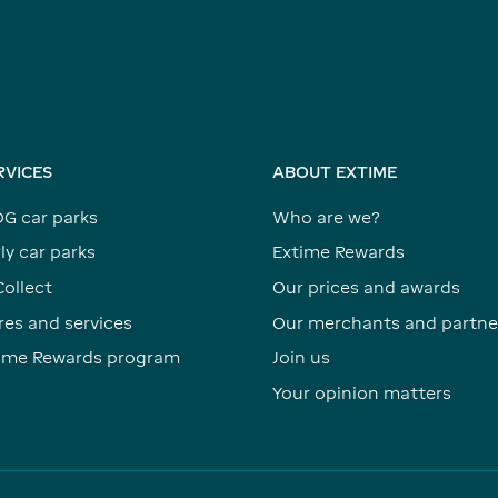
RVICES
ABOUT EXTIME
DG car parks
Who are we?
ly car parks
Extime Rewards
Collect
Our prices and awards
res and services
Our merchants and partne
time Rewards program
Join us
Your opinion matters