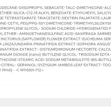
DODECANE･DIISOPROPYL SEBACATE･TALC･DIMETHICONE･AL
ETHER･SILICA･C12-15 ALKYL BENZOATE･ETHYLHEXYL SALICY
 TETRASTEARATE TRIACETATE･DEXTRIN PALMITATE･LAURY
NE･CETYL PEG/PPG-10/1 DIMETHICONE･TRIMETHYLSILOXYS
IPROPYLENE GLYCOL･ SODIUM CHLORIDE･HYDROGENATED P
HYL ETHER･ AMINOETHANESULFINIC ACID･SAXIFRAGA SARM
TINCTORIUS (SAFFLOWER) FLOWER EXTRACT･EUCHEUMA SE
 LINZA/UNDARIA PINNATIFIDA EXTRACT･SOPHORA ANGUST
NATIFIDA EXTRACT･ DISTEARDIMONIUM HECTORITE･CALCIU
ANIUM DIOXIDE (nano)･BUTYLENE GLYCOL･TRISODIUM EDTA･
HICONE･STEARIC ACID･SODIUM METABISULFITE･BIS-BUTYL
･CITRAL･ GERANIOL･SYZYGIUM JAMBOS LEAF EXTRACT･TO
 19140) ･ ＜ M115301-712＞