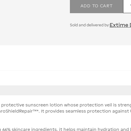
ADD TO CART
Extime 
Sold and delivered by:
 UV protective sunscreen lotion whose protection veil is st
hroShieldRepair™*. It provides seamless protection against
th 66% skincare ingredients, it helps maintain hydration and