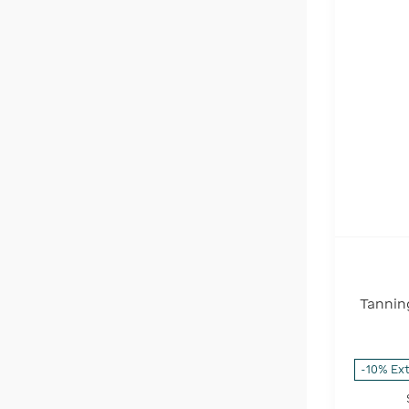
Cerave
(
2
)
50+
(
36
)
15
(
2
)
6
(
2
)
40
(
1
)
Tannin
High
-10% Ex