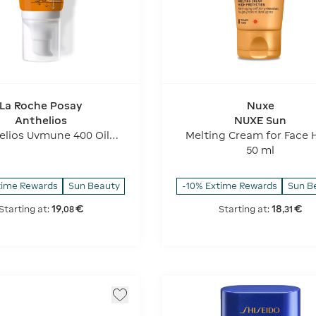
La Roche Posay
Nuxe
Anthelios
NUXE Sun
elios Uvmune 400 Oil
Melting Cream for Face 
l Gel-cream - SPF 50+
Protection - SPF 50
50 ml
time Rewards
Sun Beauty
-10% Extime Rewards
Sun B
19
€
18
€
Starting at:
Starting at:
,
08
,
31