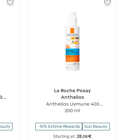
La Roche Posay
0
Anthelios
Anthelios Uvmune 400
Dermo-pediatrics Invisible
200 ml
Spray - SPF 50+
eauty
-10% Extime Rewards
Sun Beauty
28
€
Starting at:
,
08