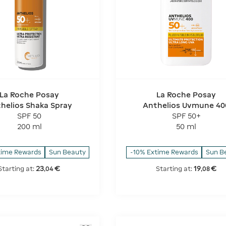
La Roche Posay
La Roche Posay
helios Shaka Spray
Anthelios Uvmune 40
Invisible Fluid
SPF 50
SPF 50+
200 ml
50 ml
time Rewards
Sun Beauty
-10% Extime Rewards
Sun B
23
€
19
€
Starting at:
Starting at:
,
04
,
08