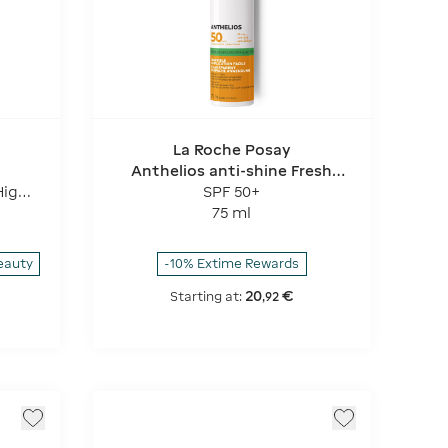
La Roche Posay
Anthelios anti-shine Fresh
Mist
High
SPF 50+
75 ml
eauty
-10% Extime Rewards
20
€
Starting at:
,
92