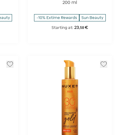
SPF 50+
200 ml
eauty
-10% Extime Rewards
Sun Beauty
23
€
Starting at:
,
58