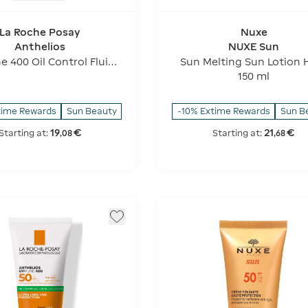
La Roche Posay
Nuxe
Anthelios
NUXE Sun
 400 Oil Control Fluid
Sun Melting Sun Lotion 
- SPF 50+
Protection - SPF 50
150 ml
time Rewards
Sun Beauty
-10% Extime Rewards
Sun B
19
€
21
€
Starting at:
Starting at:
,
08
,
68