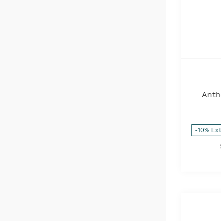
Anth
Contro
-10% Ex