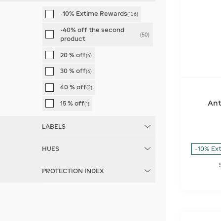
€
€
Shiseido
(
18
)
-10% Extime Rewards
(
136
)
Vichy
(
18
)
-40% off the second
(
50
)
product
La Roche Posay
(
13
)
20 % off
(
6
)
Nuxe
(
13
)
30 % off
(
6
)
Caudalie
(
12
)
40 % off
(
2
)
Biotherm
(
10
)
Ant
15 % off
(
1
)
Clarins
(
8
)
SISLEY
(
8
)
LABELS
Kiehl's
(
4
)
HUES
-10% Ex
Sun Beauty
(
28
)
Beauty of Joseon
(
3
)
PROTECTION INDEX
Clinique
(
3
)
DIOR
(
3
)
50
(
59
)
L'Oréal Paris
(
3
)
30
(
43
)