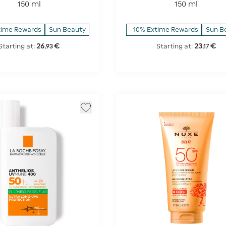
SPF 50
Protection - SPF 50
150 ml
150 ml
time Rewards
Sun Beauty
-10% Extime Rewards
Sun B
26
€
23
€
Starting at:
Starting at:
,
93
,
17