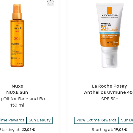
Nuxe
La Roche Posay
NUXE Sun
Anthelios Uvmune 40
Hydrating Cream
g Oil for Face and Body
SPF 50+
 Protection - SPF 30
150 ml
time Rewards
Sun Beauty
-10% Extime Rewards
Sun B
22
€
19
€
Starting at:
Starting at:
,
05
,
08