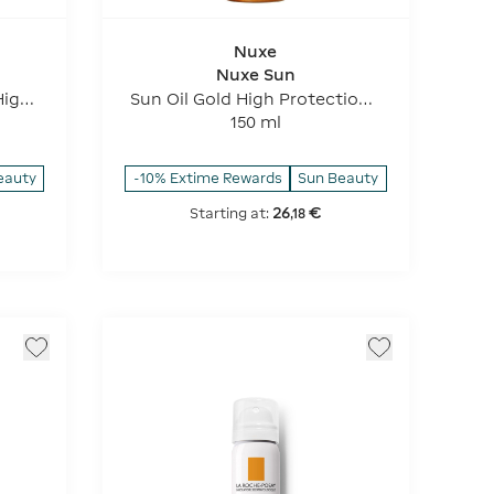
Nuxe
Nuxe Sun
High
Sun Oil Gold High Protection -
SPF 30
150 ml
eauty
-10% Extime Rewards
Sun Beauty
26
€
Starting at:
,
18