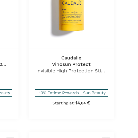
Caudalie
0
Vinosun Protect
Invisible High Protection Stick
Spf50 - SPF 50
eauty
-10% Extime Rewards
Sun Beauty
14
€
Starting at:
,
04