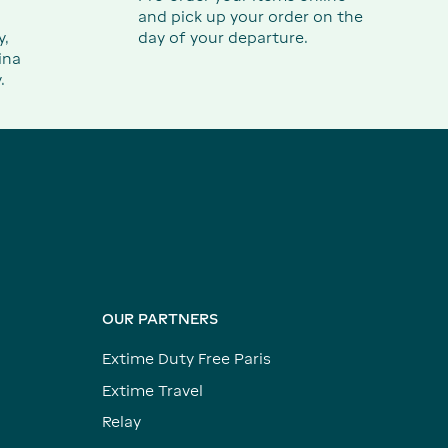
and pick up your order on the
y,
day of your departure.
ina
.
OUR PARTNERS
Extime Duty Free Paris
Extime Travel
Relay