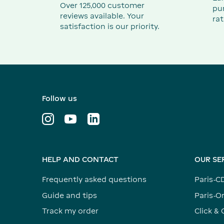
Over 125,000 customer
pu
reviews available. Your
rat
satisfaction is our priority.
Follow us
HELP AND CONTACT
OUR SE
Frequently asked questions
Paris-C
Guide and tips
Paris-Or
Track my order
Click & 