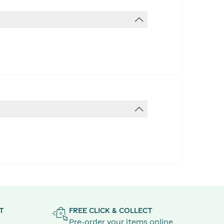
T
FREE CLICK & COLLECT
Pre-order your items online