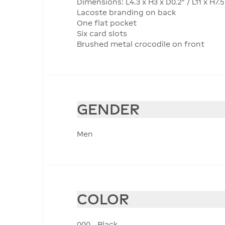
Dimensions: L4.3 x H3 x D0.2" / L11 x H7.
Lacoste branding on back
One flat pocket
Six card slots
Brushed metal crocodile on front
GENDER
Men
COLOR
000 - Black