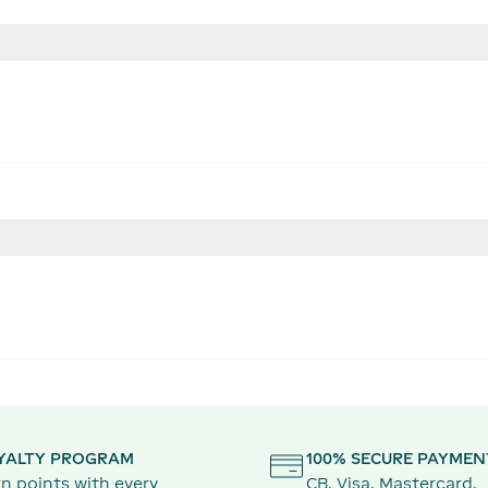
YALTY PROGRAM
100% SECURE PAYMEN
n points with every
CB, Visa, Mastercard,