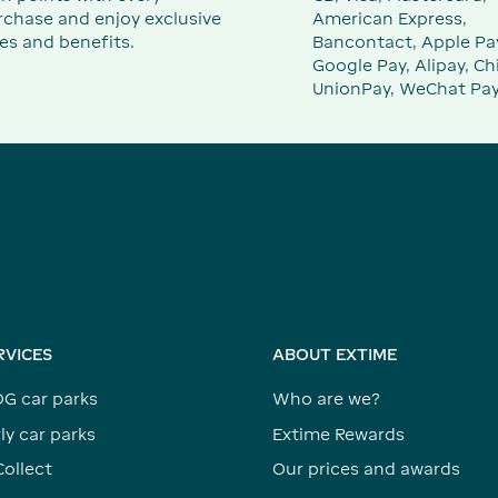
rchase and enjoy exclusive
American Express,
es and benefits.
Bancontact, Apple Pa
Google Pay, Alipay, Ch
UnionPay, WeChat Pay
RVICES
ABOUT EXTIME
DG car parks
Who are we?
ly car parks
Extime Rewards
Collect
Our prices and awards