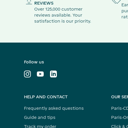
REVIEWS
Ear
Over 125,000 customer
pu
reviews available. Your
rat
satisfaction is our priority.
Follow us
HELP AND CONTACT
OUR SE
Frequently asked questions
Paris-C
Guide and tips
Paris-Or
Track my order
Click & 