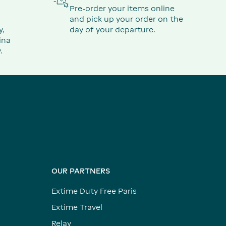
Pre-order your items online
and pick up your order on the
y,
day of your departure.
ina
.
OUR PARTNERS
Extime Duty Free Paris
Extime Travel
Relay