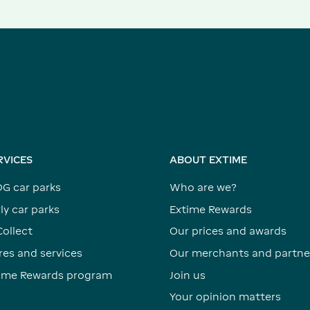
RVICES
ABOUT EXTIME
DG car parks
Who are we?
ly car parks
Extime Rewards
Collect
Our prices and awards
res and services
Our merchants and partne
time Rewards program
Join us
Your opinion matters