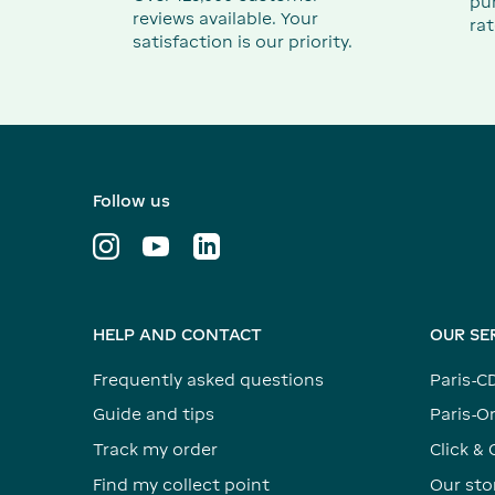
pu
reviews available. Your
rat
satisfaction is our priority.
Follow us
HELP AND CONTACT
OUR SE
Frequently asked questions
Paris-C
Guide and tips
Paris-Or
Track my order
Click & 
Find my collect point
Our sto