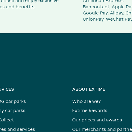
rchase and enjoy exclusive
American Express,
es and benefits.
Bancontact, Apple Pa
Google Pay, Alipay, Ch
UnionPay, WeChat Pay
RVICES
ABOUT EXTIME
DG car parks
Who are we?
ly car parks
Extime Rewards
Collect
Our prices and awards
res and services
Our merchants and partne