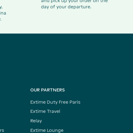
and pick up your order on the
y,
day of your departure.
ina
.
OUR PARTNERS
Extime Duty Free Paris
Extime Travel
Relay
rs
Extime Lounge